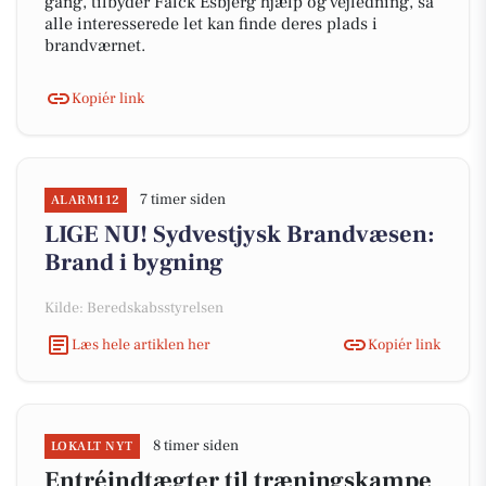
gang, tilbyder Falck Esbjerg hjælp og vejledning, så
alle interesserede let kan finde deres plads i
brandværnet.
Kopiér link
7 timer siden
ALARM112
LIGE NU! Sydvestjysk Brandvæsen:
Brand i bygning
Kilde: Beredskabsstyrelsen
Læs hele artiklen her
Kopiér link
8 timer siden
LOKALT NYT
Entréindtægter til træningskampe