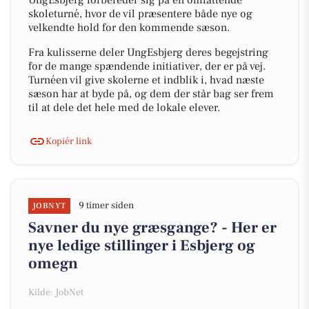
UngEsbjerg forbereder sig på en omfattende
skoleturné, hvor de vil præsentere både nye og
velkendte hold for den kommende sæson.
Fra kulisserne deler UngEsbjerg deres begejstring
for de mange spændende initiativer, der er på vej.
Turnéen vil give skolerne et indblik i, hvad næste
sæson har at byde på, og dem der står bag ser frem
til at dele det hele med de lokale elever.
Kopiér link
9 timer siden
JOBNYT
Savner du nye græsgange? - Her er
nye ledige stillinger i Esbjerg og
omegn
Kilde: JobNet