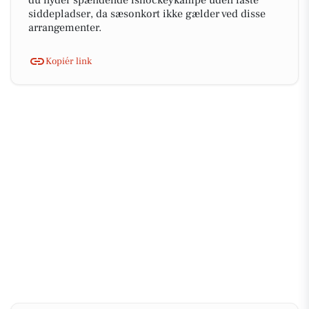
du nyder spændende ishockeykampe uden faste
siddepladser, da sæsonkort ikke gælder ved disse
arrangementer.
Kopiér link