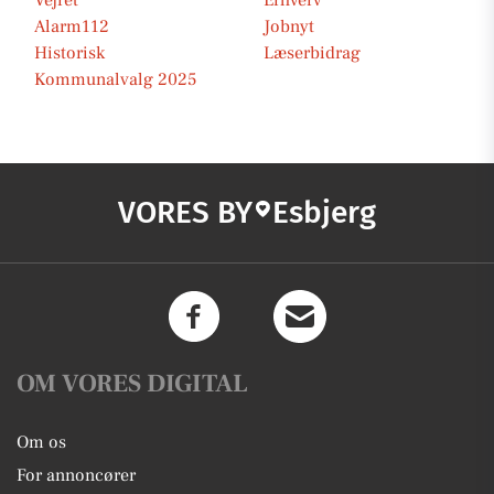
Vejret
Erhverv
Alarm112
Jobnyt
Historisk
Læserbidrag
Kommunalvalg 2025
VORES BY
Esbjerg
OM VORES DIGITAL
Om os
For annoncører