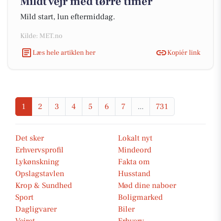
Mildt vejr med tørre timer
Mild start, lun eftermiddag.
Kilde: MET.no
Læs hele artiklen her
Kopiér link
1
2
3
4
5
6
7
...
731
Det sker
Lokalt nyt
Erhvervsprofil
Mindeord
Lykønskning
Fakta om
Opslagstavlen
Husstand
Krop & Sundhed
Mød dine naboer
Sport
Boligmarked
Dagligvarer
Biler