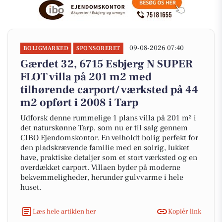
09-08-2026 07:40
BOLIGMARKED
SPONSORERET
Gærdet 32, 6715 Esbjerg N SUPER
FLOT villa på 201 m2 med
tilhørende carport/ værksted på 44
m2 opført i 2008 i Tarp
Udforsk denne rummelige 1 plans villa på 201 m² i
det naturskønne Tarp, som nu er til salg gennem
CIBO Ejendomskontor. En velholdt bolig perfekt for
den pladskrævende familie med en solrig, lukket
have, praktiske detaljer som et stort værksted og en
overdækket carport. Villaen byder på moderne
bekvemmeligheder, herunder gulvvarme i hele
huset.
Læs hele artiklen her
Kopiér link