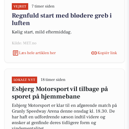
7 timer siden
VEJRET
Regnfuld start med blødere greb i
luften
Kølig start, mild eftermiddag.
Kilde: MET.no
Læs hele artiklen her
Kopiér link
18 timer siden
LOKALT NYT
Esbjerg Motorsport vil tilbage på
sporet på hjemmebane
Esbjerg Motorsport er klar til en afgørende match på
Granly Speedway Arena denne onsdag kl. 18.30. De
har haft en udfordrende sæson indtil videre og
ønsker at genfinde deres tidligere form og
vindementalitet.