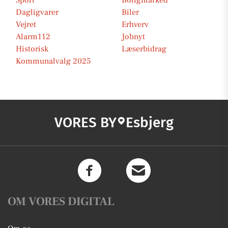
Sport
Boligmarked
Dagligvarer
Biler
Vejret
Erhverv
Alarm112
Jobnyt
Historisk
Læserbidrag
Kommunalvalg 2025
VORES BY
Esbjerg
OM VORES DIGITAL