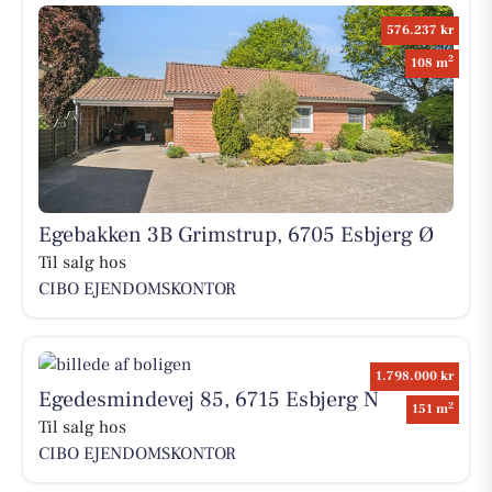
576.237 kr
2
108 m
Egebakken 3B Grimstrup, 6705 Esbjerg Ø
Til salg hos
CIBO EJENDOMSKONTOR
1.798.000 kr
Egedesmindevej 85, 6715 Esbjerg N
2
151 m
Til salg hos
CIBO EJENDOMSKONTOR