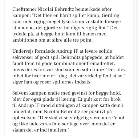
Cheftræner Nicolai Behrndtz bemærkede efter
kampen: "Det blev en hårdt spillet kamp, Gørding
kom med rigtig meget fysisk som vi skulle forsøge
at matche, det gjorde vi heldigvis rigtig fint." Det
tydede på, at begge hold kom til banen med
ambitionen om at sikre alle tre point.
Undervejs formåede Andrup IF at levere solide
sekvenser af godt spil. Behrndtz påpegede, at holdet
fandt frem til gode kombinationer fremadrettet,
mens deres forsvar stod som en solid mur: "Der blev
løbet for hver meter i dag, det var virkelig fedt at se,"
siger han og roser spillernes indsats.
Selvom kampen endte med gevinst for begge hold,
blev der også plads til læring. Et gult kort for brok
til Andrup IF mod slutningen af kampen satte dem i
undertal, men Nicolai Behrndtz ser positivt på
oplevelsen: "Der skal vi selvfølgelig være mere 'cool'
og ikke lade vores følelser tage over, men det er
sådan det er ind imellem."