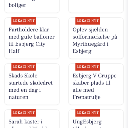
boliger
LOKALT NYT
LOKALT NYT
Fartholdere klar
Oplev sjælden
med gule balloner
solformørkelse på
til Esbjerg City
Myrthuegård i
Half
Esbjerg
LOKALT NYT
LOKALT NYT
Skads Skole
Esbjerg V Gruppe
startede skoleåret
skaber plads til
med en dag i
alle med
naturen
Frøpatrulje
LOKALT NYT
LOKALT NYT
Sarah kaster i
UngEsbjerg