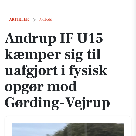
Andrup IF U15 kæmper sig til uafgjort i fysisk opgør mod Gørding-Ve
ARTIKLER
Fodbold
Andrup IF U15
kæmper sig til
uafgjort i fysisk
opgør mod
Gørding-Vejrup