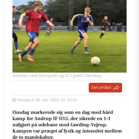
Andrup i rødt kæmpede sig til 1 point i Gørding
Del artikel
Onsdag d. 08. okt. 2025 - kl. 23:15
Onsdag markerede sig som en dag med hård
kamp for Andrup IF U15, der sikrede en 1-1
uafgjort på udebane mod Gørding-Vejrup.
Kampen var præget af fysik og intensitet mellem
de to mandskaber.