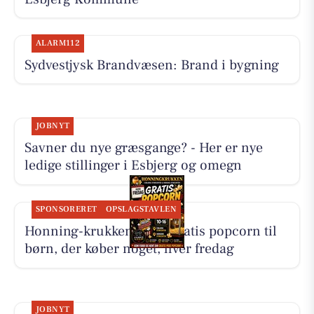
ALARM112
Sydvestjysk Brandvæsen: Brand i bygning
JOBNYT
Savner du nye græsgange? - Her er nye
ledige stillinger i Esbjerg og omegn
SPONSORERET
OPSLAGSTAVLEN
Honning-krukken giver gratis popcorn til
børn, der køber noget, hver fredag
JOBNYT