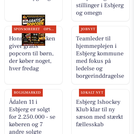
stillinger i Esbjerg
og omegn
SPONSORERET
OPSLAGSTAVLEN
JOBNYT
Honning-krukken
Teamleder til
giver gratis
hjemmeplejen i
popcorn til børn,
Esbjerg kommune
der køber noget,
med fokus på
hver fredag
ledelse og
borgerinddragelse
BOLIGMARKED
LOKALT NYT
Ådalen 11 i
Esbjerg Ishockey
Esbjerg er solgt
Klub klar til ny
for 2.250.000 - se
sæson med stærkt
køberen og 7
fællesskab
andre solgte