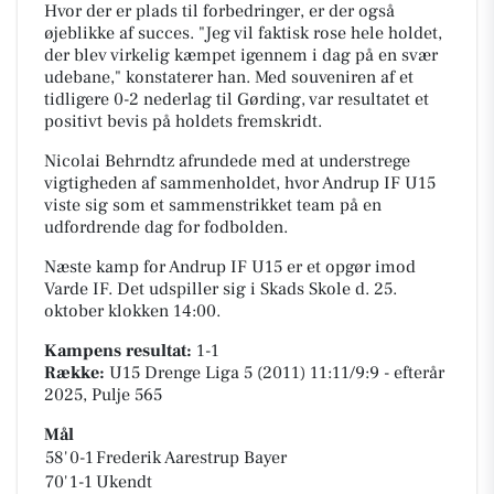
Hvor der er plads til forbedringer, er der også
øjeblikke af succes. "Jeg vil faktisk rose hele holdet,
der blev virkelig kæmpet igennem i dag på en svær
udebane," konstaterer han. Med souveniren af et
tidligere 0-2 nederlag til Gørding, var resultatet et
positivt bevis på holdets fremskridt.
Nicolai Behrndtz afrundede med at understrege
vigtigheden af sammenholdet, hvor Andrup IF U15
viste sig som et sammenstrikket team på en
udfordrende dag for fodbolden.
Næste kamp for Andrup IF U15 er et opgør imod
Varde IF. Det udspiller sig i
Skads Skole
d. 25.
oktober klokken 14:00.
Kampens resultat:
1-1
Række:
U15 Drenge Liga 5 (2011) 11:11/9:9 - efterår
2025, Pulje 565
Mål
58'
0-1
Frederik Aarestrup Bayer
70'
1-1
Ukendt