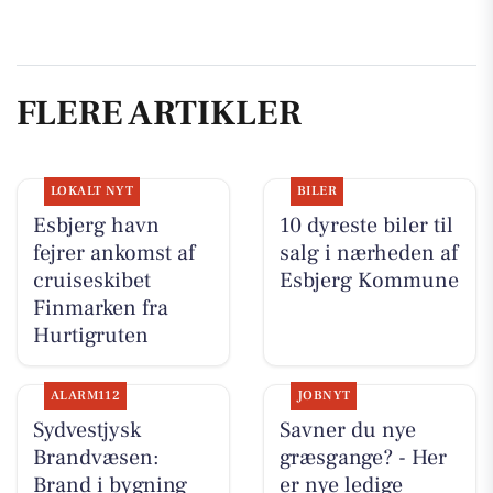
FLERE ARTIKLER
LOKALT NYT
BILER
Esbjerg havn
10 dyreste biler til
fejrer ankomst af
salg i nærheden af
cruiseskibet
Esbjerg Kommune
Finmarken fra
Hurtigruten
ALARM112
JOBNYT
Sydvestjysk
Savner du nye
Brandvæsen:
græsgange? - Her
Brand i bygning
er nye ledige