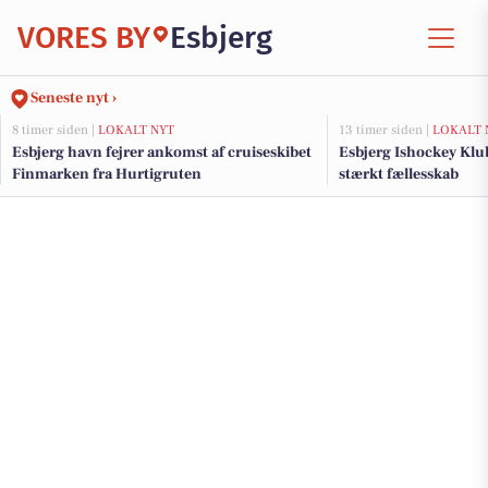
VORES BY
Esbjerg
Seneste nyt ›
8 timer siden |
LOKALT NYT
13 timer siden |
LOKALT 
Esbjerg havn fejrer ankomst af cruiseskibet
Esbjerg Ishockey Klub
Finmarken fra Hurtigruten
stærkt fællesskab