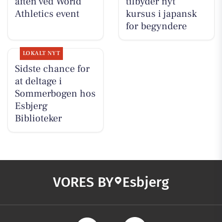
aften ved World
tilbyder nyt
Athletics event
kursus i japansk
for begyndere
LOKALT NYT
Sidste chance for
at deltage i
Sommerbogen hos
Esbjerg
Biblioteker
VORES BY
Esbjerg