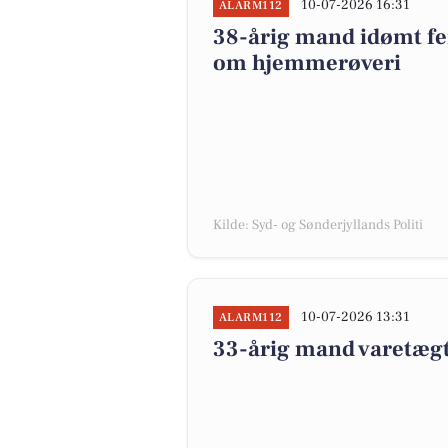
10-07-2026 16:31
ALARM112
38-årig mand idømt fe
om hjemmerøveri
Kilde: Syd- og Sønderjyllands Politi
10-07-2026 13:31
ALARM112
33-årig mand varetægts