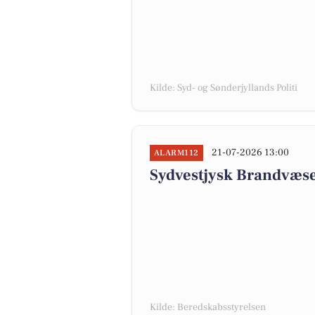
Kilde: Syd- og Sønderjyllands Politi
21-07-2026 13:00
ALARM112
Sydvestjysk Brandvæse
Kilde: Beredskabsstyrelsen