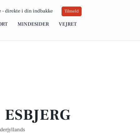
 -
direkte i din indbakke
Tilmeld
ORT
MINDESIDER
VEJRET
I ESBJERG
derjyllands