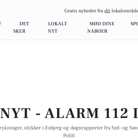
Gratis nyheder fra
dit
lokalområde
V
DET
LOKALT
MØD DINE
SP
SKER
NYT
NABOER
NYT - ALARM 112 
rykninger, ulykker i Esbjerg og døgnrapporter fra Syd- og Søn
Politi