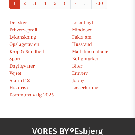
1
2
3
4
5
6
7
...
730
Det sker
Lokalt nyt
Erhvervsprofil
Mindeord
Lykønskning
Fakta om
Opslagstavlen
Husstand
Krop & Sundhed
Mød dine naboer
Sport
Boligmarked
Dagligvarer
Biler
Vejret
Erhverv
Alarm112
Jobnyt
Historisk
Læserbidrag
Kommunalvalg 2025
VORES BY
Esbjerg