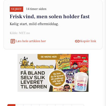
14 timer siden
VEJRET
Frisk vind, men solen holder fast
Kølig start, mild eftermiddag.
Kilde: MET.no
Læs hele artiklen her
Kopiér link