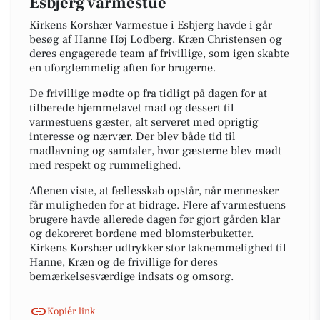
Esbjerg varmestue
Kirkens Korshær Varmestue i Esbjerg havde i går
besøg af Hanne Høj Lodberg, Kræn Christensen og
deres engagerede team af frivillige, som igen skabte
en uforglemmelig aften for brugerne.
De frivillige mødte op fra tidligt på dagen for at
tilberede hjemmelavet mad og dessert til
varmestuens gæster, alt serveret med oprigtig
interesse og nærvær. Der blev både tid til
madlavning og samtaler, hvor gæsterne blev mødt
med respekt og rummelighed.
Aftenen viste, at fællesskab opstår, når mennesker
får muligheden for at bidrage. Flere af varmestuens
brugere havde allerede dagen før gjort gården klar
og dekoreret bordene med blomsterbuketter.
Kirkens Korshær udtrykker stor taknemmelighed til
Hanne, Kræn og de frivillige for deres
bemærkelsesværdige indsats og omsorg.
Kopiér link