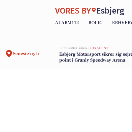
VORES BY
Esbjerg
ALARM112
BOLIG
ERHVER
17 minutter siden |
LOKALT NYT
Seneste nyt ›
Esbjerg Motorsport sikrer sig sejr
point i Granly Speedway Arena