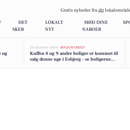
Gratis nyheder fra
dit
lokalområde
V
DET
LOKALT
MØD DINE
SP
SKER
NYT
NABOER
26 minutter siden |
BOLIGMARKED
e og
Kuffen 8 og 9 andre boliger er kommet til
salg denne uge i Esbjerg - se boligerne
her.