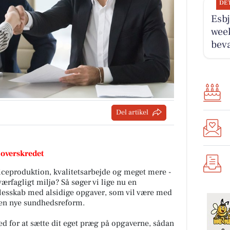
DE
Esbj
wee
bev
Del artikel
 overskredet
rviceproduktion, kvalitetsarbejde og meget mere -
værfagligt miljø? Så søger vi lige nu en
fællesskab med alsidige opgaver, som vil være med
 den nye sundhedsreform.
ed for at sætte dit eget præg på opgaverne, sådan