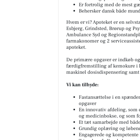
Er fortrolig med de mest g
Behersker dansk både mundtl
Hvem er vi? Apoteket er en selvst
Esbjerg, Grindsted, Brørup og Psy
Ambulance Syd og Regionstandple
farmakonomer og 2 serviceassiste
apoteket.
De primære opgaver er indkøb og
færdigfremstilling af kemokure i 
maskinel dosisdispensering samt 
Vi kan tilbyde:
Fastansættelse i en spænde
opgaver
En innovativ afdeling, som 
og medicinbokse, og som fo
Et tæt samarbejde med både 
Grundig oplæring og løben
Engagerede og kompetente k