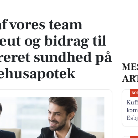
t og bidrag til patientcentreret sundhed på Esbjerg Sygehusapotek
af vores team
ut og bidrag til
reret sundhed på
ME
gehusapotek
AR
BO
Kuff
komm
Esbj