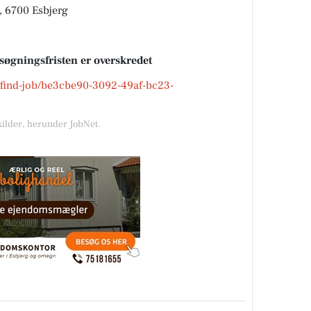
, 6700 Esbjerg
nsøgningsfristen er overskredet
k/find-job/be3cbe90-3092-49af-bc23-
kilder, herunder JobNet.