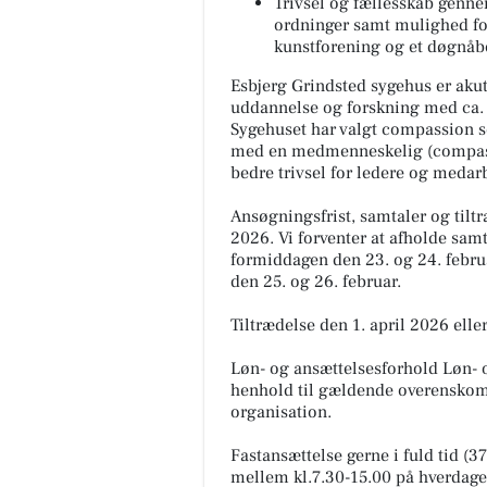
Trivsel og fællesskab genn
ordninger samt mulighed fo
kunstforening og et døgnå
Esbjerg Grindsted sygehus er akut
uddannelse og forskning med ca. 
Sygehuset har valgt compassion so
med en medmenneskelig (compassi
bedre trivsel for ledere og medar
Ansøgningsfrist, samtaler og tilt
2026. Vi forventer at afholde sam
formiddagen den 23. og 24. februa
den 25. og 26. februar.
Tiltrædelse den 1. april 2026 eller
Løn- og ansættelsesforhold Løn- o
henhold til gældende overenskom
organisation.
Fastansættelse gerne i fuld tid (
mellem kl.7.30-15.00 på hverdage