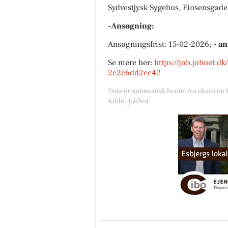
Sydvestjysk Sygehus, Finsensgade
-Ansøgning:
Ansøgningsfrist: 15-02-2026;
- a
Se mere her:
https://job.jobnet.d
2c2c6dd2cc42
Data er automatisk hentet fra eksterne 
Kilde: JobNet