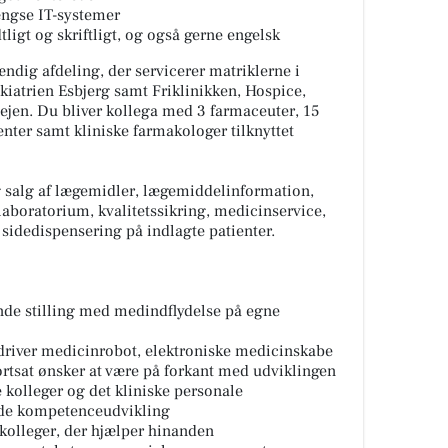
ængse IT-systemer
igt og skriftligt, og også gerne engelsk
ændig afdeling, der servicerer matriklerne i
kiatrien Esbjerg samt Friklinikken, Hospice,
jen. Du bliver kollega med 3 farmaceuter, 15
nter samt kliniske farmakologer tilknyttet
 salg af lægemidler, lægemiddelinformation,
laboratorium, kvalitetssikring, medicinservice,
sidedispensering på indlagte patienter.
nde stilling med medindflydelse på egne
driver medicinrobot, elektroniske medicinskabe
rtsat ønsker at være på forkant med udviklingen
kolleger og det kliniske personale
de kompetenceudvikling
olleger, der hjælper hinanden