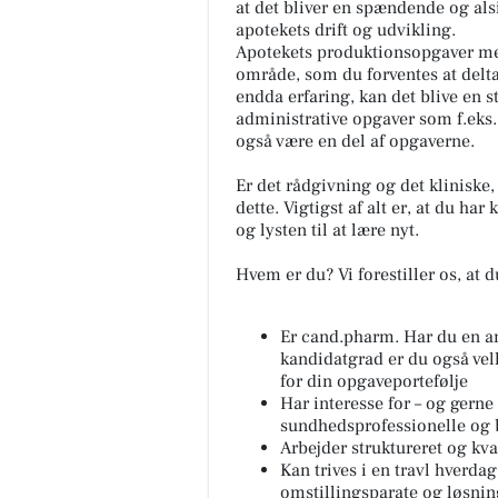
at det bliver en spændende og als
apotekets drift og udvikling.
Apotekets produktionsopgaver med 
område, som du forventes at delta
endda erfaring, kan det blive en s
administrative opgaver som f.eks
også være en del af opgaverne.
Er det rådgivning og det kliniske,
dette. Vigtigst af alt er, at du ha
og lysten til at lære nyt.
Hvem er du? Vi forestiller os, at d
Er cand.pharm. Har du en a
kandidatgrad er du også vel
for din opgaveportefølje
Har interesse for – og gern
sundhedsprofessionelle og 
Arbejder struktureret og kva
Kan trives i en travl hverda
omstillingsparate og løsni