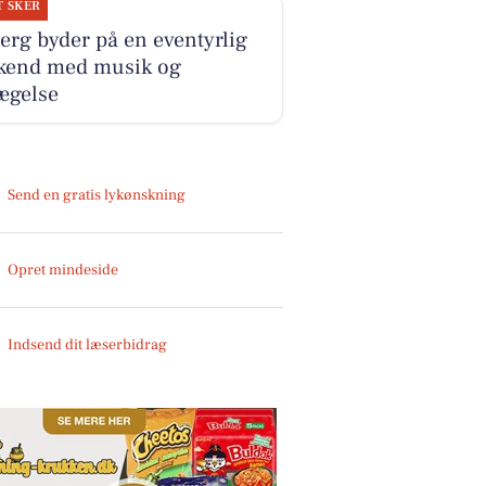
T SKER
erg byder på en eventyrlig
kend med musik og
ægelse
Send en gratis lykønskning
Opret mindeside
Indsend dit læserbidrag