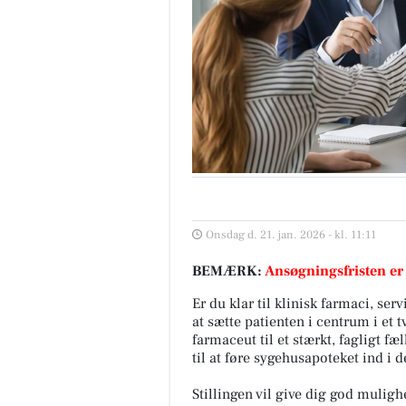
Onsdag d. 21. jan. 2026 - kl. 11:11
BEMÆRK:
Ansøgningsfristen er
Er du klar til klinisk farmaci, se
at sætte patienten i centrum i et t
farmaceut til et stærkt, fagligt 
til at føre sygehusapoteket ind i
Stillingen vil give dig god muligh