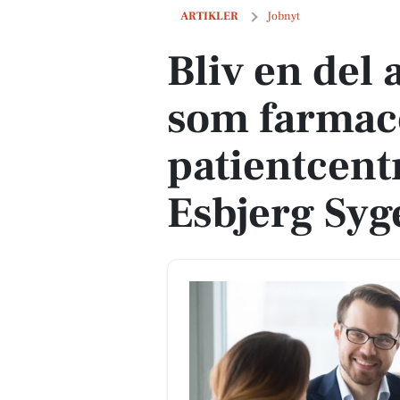
Bliv en del af vores team som farmaceu
ARTIKLER
Jobnyt
Bliv en del 
som farmace
patientcent
Esbjerg Sy