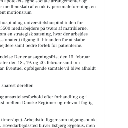
em apotekets egne sociale arrangementer og
r medlemskab af en aktiv personaleforening, en
bent motionsrum
hospital og universitetshospital inden for
3500 medarbejdere på tværs af matriklerne.
m en strategisk satsning, hvor der arbejdes
onated) tilgang til hinanden for at skabe
bejdere samt bedre forløb for patienterne.
rædelse Der er ansøgningsfrist den 15. februar
taler den 18., 19. og 20. februar samt om
r. Eventuel opfølgende samtale vil blive afholdt
 snarest derefter.
g ansættelsesforhold efter forhandling og i
st mellem Danske Regioner og relevant faglig
37 timer/uge). Arbejdstid ligger som udgangspunkt
. Hovedarbejdssted bliver Esbjerg Sygehus, men