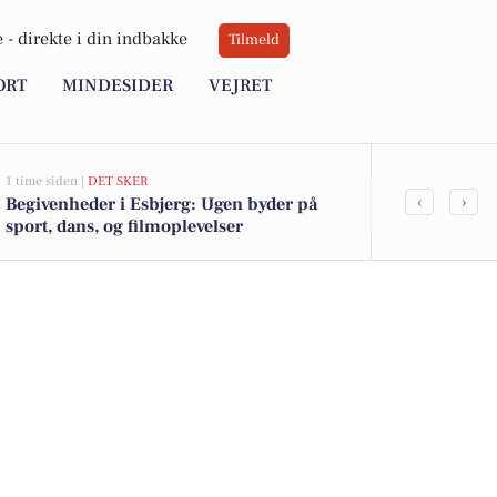
 -
direkte i din indbakke
Tilmeld
ORT
MINDESIDER
VEJRET
1 time siden |
DET SKER
2 timer siden |
L
‹
›
Begivenheder i Esbjerg: Ugen byder på
Esbjerg invit
sport, dans, og filmoplevelser
sensommerfe