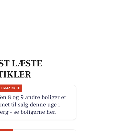
ST LÆSTE
TIKLER
LIGMARKED
en 8 og 9 andre boliger er
et til salg denne uge i
erg - se boligerne her.