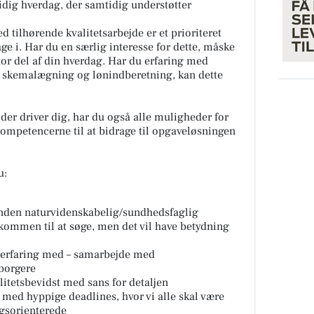
idig hverdag, der samtidig understøtter
tilhørende kvalitetsarbejde er et prioriteret
ge i. Har du en særlig interesse for dette, måske
tor del af din hverdag. Har du erfaring med
. skemalægning og lønindberetning, kan dette
 der driver dig, har du også alle muligheder for
r kompetencerne til at bidrage til opgaveløsningen
u:
nden naturvidenskabelig/sundhedsfaglig
kommen til at søge, men det vil have betydning
e erfaring med – samarbejde med
borgere
litetsbevidst med sans for detaljen
g med hyppige deadlines, hvor vi alle skal være
ngsorienterede