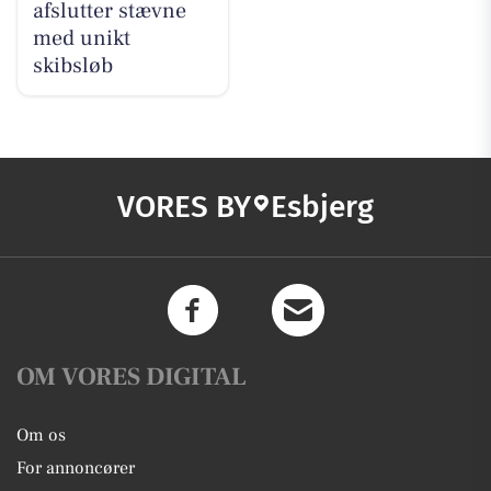
afslutter stævne
med unikt
skibsløb
VORES BY
Esbjerg
OM VORES DIGITAL
Om os
For annoncører