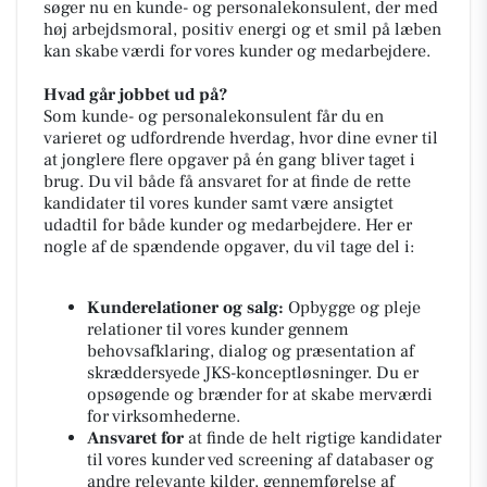
søger nu en kunde- og personalekonsulent, der med
høj arbejdsmoral, positiv energi og et smil på læben
kan skabe værdi for vores kunder og medarbejdere.
Hvad går jobbet ud på?
Som kunde- og personalekonsulent får du en
varieret og udfordrende hverdag, hvor dine evner til
at jonglere flere opgaver på én gang bliver taget i
brug. Du vil både få ansvaret for at finde de rette
kandidater til vores kunder samt være ansigtet
udadtil for både kunder og medarbejdere. Her er
nogle af de spændende opgaver, du vil tage del i:
Kunderelationer og salg:
Opbygge og pleje
relationer til vores kunder gennem
behovsafklaring, dialog og præsentation af
skræddersyede JKS-konceptløsninger. Du er
opsøgende og brænder for at skabe merværdi
for virksomhederne.
Ansvaret for
at finde de helt rigtige kandidater
til vores kunder ved screening af databaser og
andre relevante kilder, gennemførelse af