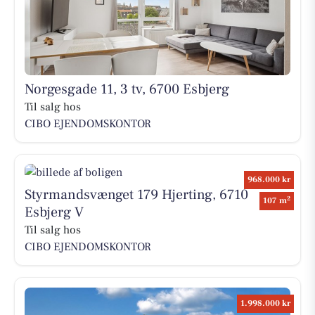
Norgesgade 11, 3 tv, 6700 Esbjerg
Til salg hos
CIBO EJENDOMSKONTOR
968.000 kr
Styrmandsvænget 179 Hjerting, 6710
2
107 m
Esbjerg V
Til salg hos
CIBO EJENDOMSKONTOR
1.998.000 kr