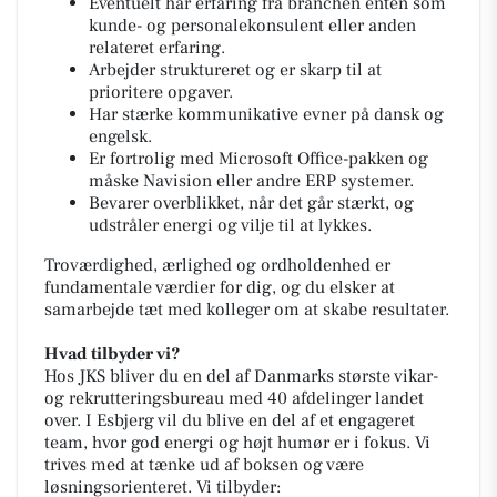
Eventuelt har erfaring fra branchen enten som
kunde- og personalekonsulent eller anden
relateret erfaring.
Arbejder struktureret og er skarp til at
prioritere opgaver.
Har stærke kommunikative evner på dansk og
engelsk.
Er fortrolig med Microsoft Office-pakken og
måske Navision eller andre ERP systemer.
Bevarer overblikket, når det går stærkt, og
udstråler energi og vilje til at lykkes.
Troværdighed, ærlighed og ordholdenhed er
fundamentale værdier for dig, og du elsker at
samarbejde tæt med kolleger om at skabe resultater.
Hvad tilbyder vi?
Hos JKS bliver du en del af Danmarks største vikar-
og rekrutteringsbureau med 40 afdelinger landet
over. I Esbjerg vil du blive en del af et engageret
team, hvor god energi og højt humør er i fokus. Vi
trives med at tænke ud af boksen og være
løsningsorienteret. Vi tilbyder: