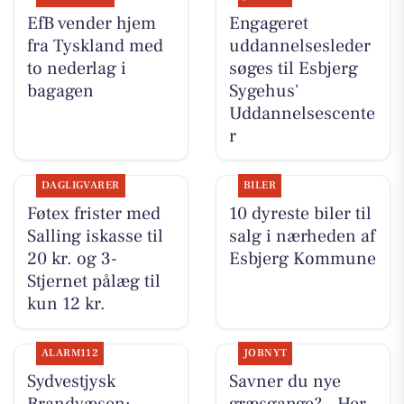
EfB vender hjem
Engageret
fra Tyskland med
uddannelsesleder
to nederlag i
søges til Esbjerg
bagagen
Sygehus'
Uddannelsescente
r
DAGLIGVARER
BILER
Føtex frister med
10 dyreste biler til
Salling iskasse til
salg i nærheden af
20 kr. og 3-
Esbjerg Kommune
Stjernet pålæg til
kun 12 kr.
ALARM112
JOBNYT
Sydvestjysk
Savner du nye