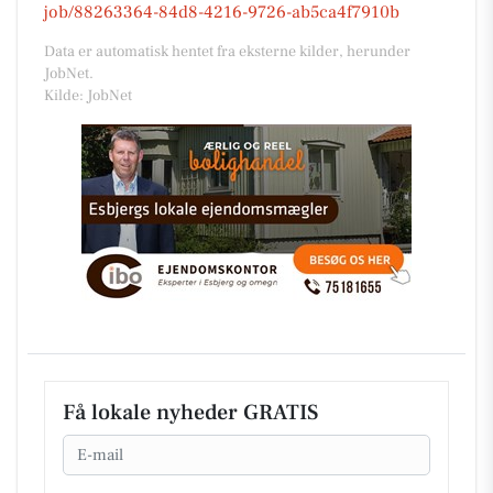
job/88263364-84d8-4216-9726-ab5ca4f7910b
Data er automatisk hentet fra eksterne kilder, herunder
JobNet.
Kilde: JobNet
Få lokale nyheder GRATIS
Email