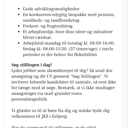
Gode udviklingsmuligheder.
En konkurrencedygtig lønpakke med pension,
sundheds- og tandforsikring.
Frokost- og frugtordning.
Et arbejdsmiljø, hvor dine ideer og initiativer
bliver værdsat.
Arbejdstid mandag til torsdag kl. 08:00-16:00,
fredag kl. 08:00-15:30. (37 timer/uge), i travle
perioder er der behov for fleksibilitet.
Søg stillingen i dag!
Lyder jobbet som skræddersyet til dig? Så send din
ansøgning og dit CV gennem "Søg Stillingen". Vi
inviterer løbende kandidater til samtale, så vent ikke
for længe med at søge. Bemærk, at vi ikke modtager
ansøgninger via mail grundet vores
persondatapolitik.
Vi glæder os til at høre fra dig og måske byde dig
velkommen til JKS i Esbjerg.
Har du spørgsmål til stillingen, er du altid