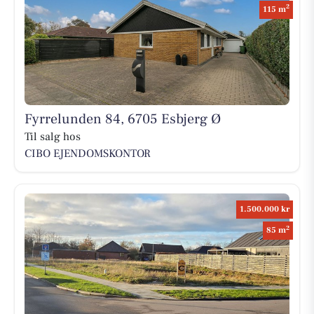
2
115 m
Fyrrelunden 84, 6705 Esbjerg Ø
Til salg hos
CIBO EJENDOMSKONTOR
1.500.000 kr
2
85 m