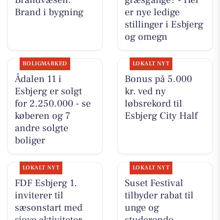
Brandvæsen:
græsgange? - Her
Brand i bygning
er nye ledige
stillinger i Esbjerg
og omegn
BOLIGMARKED
LOKALT NYT
Ådalen 11 i
Bonus på 5.000
Esbjerg er solgt
kr. ved ny
for 2.250.000 - se
løbsrekord til
køberen og 7
Esbjerg City Half
andre solgte
boliger
LOKALT NYT
LOKALT NYT
FDF Esbjerg 1.
Suset Festival
inviterer til
tilbyder rabat til
sæsonstart med
unge og
sjove aktiviteter
studerende