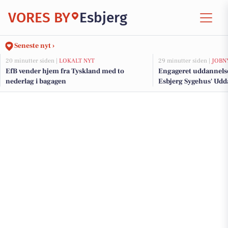
VORES BY
Esbjerg
Seneste nyt ›
20 minutter siden |
LOKALT NYT
29 minutter siden |
JOBN
EfB vender hjem fra Tyskland med to
Engageret uddannelses
nederlag i bagagen
Esbjerg Sygehus' Udd