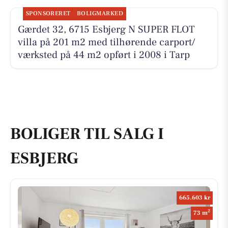
SPONSORERET
BOLIGMARKED
Gærdet 32, 6715 Esbjerg N SUPER FLOT
villa på 201 m2 med tilhørende carport/
værksted på 44 m2 opført i 2008 i Tarp
BOLIGER TIL SALG I
ESBJERG
665.603 kr
2
73 m