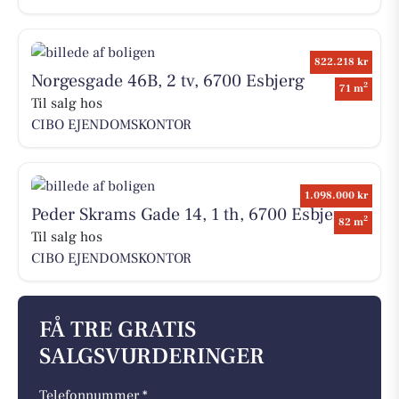
822.218 kr
Norgesgade 46B, 2 tv, 6700 Esbjerg
2
71 m
Til salg hos
CIBO EJENDOMSKONTOR
1.098.000 kr
Peder Skrams Gade 14, 1 th, 6700 Esbjerg
2
82 m
Til salg hos
CIBO EJENDOMSKONTOR
FÅ TRE GRATIS
SALGSVURDERINGER
Telefonnummer *