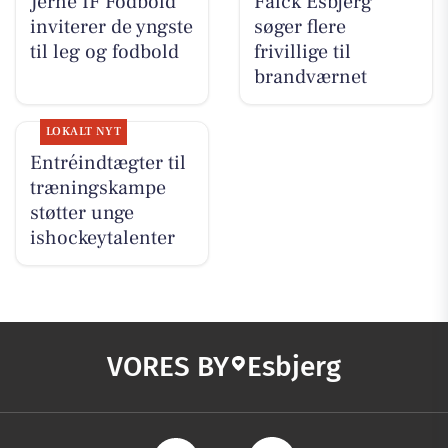
Jerne IF Fodbold
Falck Esbjerg
inviterer de yngste
søger flere
til leg og fodbold
frivillige til
brandværnet
LOKALT NYT
Entréindtægter til
træningskampe
støtter unge
ishockeytalenter
VORES BY
Esbjerg