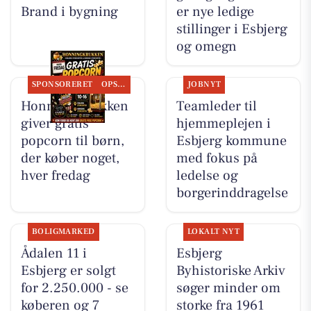
Brand i bygning
er nye ledige
stillinger i Esbjerg
og omegn
SPONSORERET
OPSLAGSTAVLEN
JOBNYT
Honning-krukken
Teamleder til
giver gratis
hjemmeplejen i
popcorn til børn,
Esbjerg kommune
der køber noget,
med fokus på
hver fredag
ledelse og
borgerinddragelse
BOLIGMARKED
LOKALT NYT
Ådalen 11 i
Esbjerg
Esbjerg er solgt
Byhistoriske Arkiv
for 2.250.000 - se
søger minder om
køberen og 7
storke fra 1961