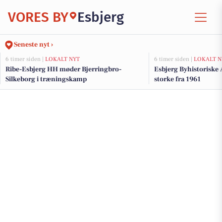
VORES BY
Esbjerg
Seneste nyt ›
6 timer siden |
LOKALT NYT
6 timer siden |
LOKALT N
Ribe-Esbjerg HH møder Bjerringbro-
Esbjerg Byhistoriske
Silkeborg i træningskamp
storke fra 1961