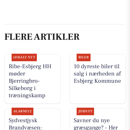
FLERE ARTIKLER
LOKALT NYT
BILER
Ribe-Esbjerg HH
10 dyreste biler til
møder
salg i nærheden af
Bjerringbro-
Esbjerg Kommune
Silkeborg i
træningskamp
ALARM112
JOBNYT
Sydvestjysk
Savner du nye
Brandvæsen:
græsgange? - Her