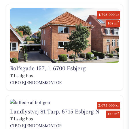
1.798.000 kr
2
108 m
Rolfsgade 157, 1, 6700 Esbjerg
Til salg hos
CIBO EJENDOMSKONTOR
2.075.000 kr
Landlystvej 81 Tarp, 6715 Esbjerg N
2
132 m
Til salg hos
CIBO EJENDOMSKONTOR