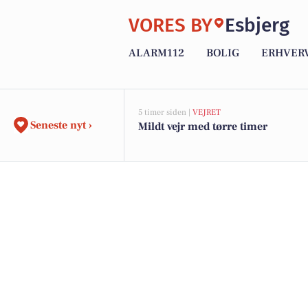
VORES BY
Esbjerg
ALARM112
BOLIG
ERHVER
5 timer siden |
VEJRET
Seneste nyt ›
Mildt vejr med tørre timer