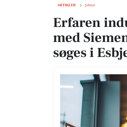
Erfaren industritekniker med Siemens-
ARTIKLER
Jobnyt
Erfaren ind
med Siemen
søges i Esbj