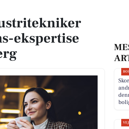
ekspertise søges i Esbjerg
ustritekniker
s-ekspertise
ME
erg
AR
BO
Skor
andr
denn
boli
VE