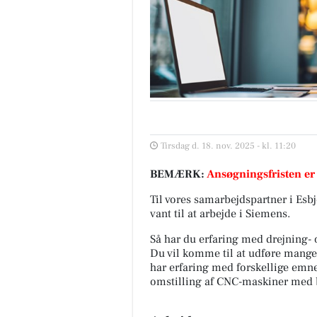
Tirsdag d. 18. nov. 2025 - kl. 11:20
BEMÆRK:
Ansøgningsfristen er
Til vores samarbejdspartner i Esbj
vant til at arbejde i Siemens.
Så har du erfaring med drejning- o
Du vil komme til at udføre mange f
har erfaring med forskellige emn
omstilling af CNC-maskiner med b