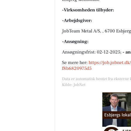
-Virksomheden tilbyder:
-Arbejdsgiver:
JobTeam Metal A/S, , 6700 Esbjer
-Ansøgning:
Ansøgningsfrist: 02-12-2025;
- a
Se mere her:
https://job.jobnet.
f8b6820975d5
Data er automatisk hentet fra eksterne 
Kilde: JobNet