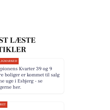
ST LÆSTE
TIKLER
LIGMARKED
pionens Kvarter 39 og 9
e boliger er kommet til salg
e uge i Esbjerg - se
gerne her.
JRET