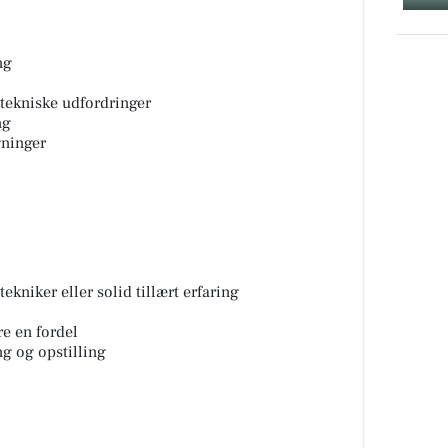
ng
 tekniske udfordringer
ng
gninger
kniker eller solid tillært erfaring
e en fordel
g og opstilling