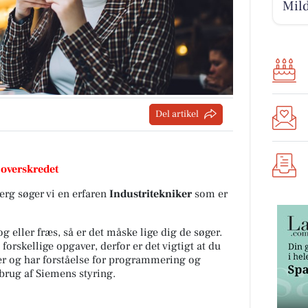
Mild
Del artikel
 overskredet
erg søger vi en erfaren
Industritekniker
som er
g eller fræs, så er det måske lige dig de søger.
orskellige opgaver, derfor er det vigtigt at du
er og har forståelse for programmering og
rug af Siemens styring.