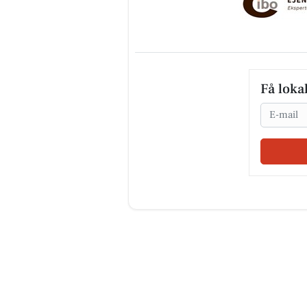
Få loka
Email