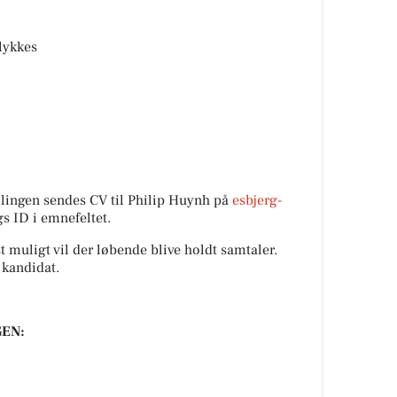
 lykkes
illingen sendes CV til Philip Huynh på
esbjerg-
gs ID i emnefeltet.
t muligt vil der løbende blive holdt samtaler.
 kandidat.
EN: