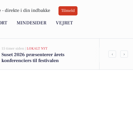
 -
direkte i din indbakke
Tilmeld
ORT
MINDESIDER
VEJRET
15 timer siden |
LOKALT NYT
15 timer siden |
L
‹
›
Suset 2026 præsenterer årets
Anbefaling a
konferenciers til festivalen
Kommunes B