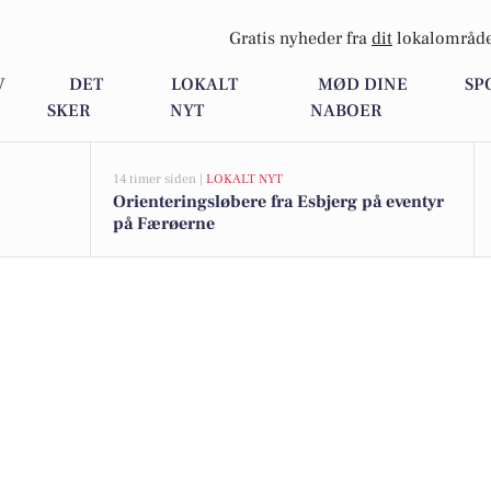
Gratis nyheder fra
dit
lokalområde
V
DET
LOKALT
MØD DINE
SP
SKER
NYT
NABOER
14 timer siden |
LOKALT NYT
Orienteringsløbere fra Esbjerg på eventyr
på Færøerne