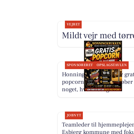
VEJRET
Mildt vejr med tørr
SPONSORERET
OPSLAGSTAVLEN
Honning-krukken giver grat
popcorn til børn, der køber
noget, hver fredag
JOBNYT
Teamleder til hjemmeplejen
Esbjerg kommune med fok