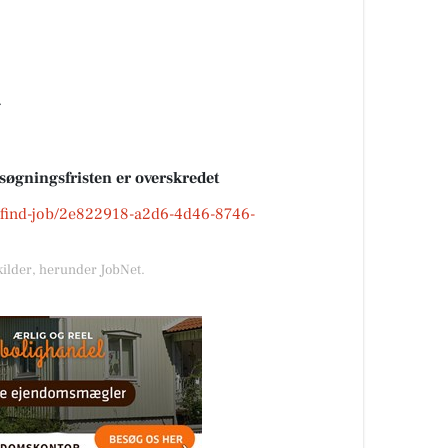
g
nsøgningsfristen er overskredet
dk/find-job/2e822918-a2d6-4d46-8746-
kilder, herunder JobNet.