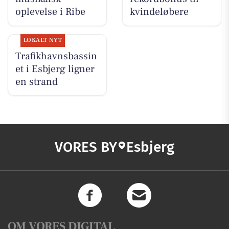
oplevelse i Ribe
kvindeløbere
LOKALT NYT
Trafikhavnsbassin
et i Esbjerg ligner
en strand
VORES BY
Esbjerg
OM VORES DIGITAL