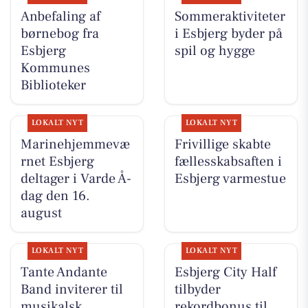
Anbefaling af
Sommeraktiviteter
børnebog fra
i Esbjerg byder på
Esbjerg
spil og hygge
Kommunes
Biblioteker
LOKALT NYT
LOKALT NYT
Marinehjemmevæ
Frivillige skabte
rnet Esbjerg
fællesskabsaften i
deltager i Varde Å-
Esbjerg varmestue
dag den 16.
august
LOKALT NYT
LOKALT NYT
Tante Andante
Esbjerg City Half
Band inviterer til
tilbyder
musikalsk
rekordbonus til