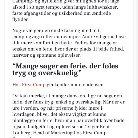
Camping- og hytteferie giver mulighed for at tage
afsted i sit eget tempo, uden lange lufthavnskøer,
faste afgangstider og usikkerhed om ændrede
flytider.
Nogle vælger den enkle løsning med telt,
campingvogn eller autocamper. Andre vil gerne have
lidt mere komfort i en hytte. Fælles for mange er
ønsket om en ferie, hvor der er plads til både frihed,
nærvær og spontane oplevelser.
“Mange søger en ferie, der føles
tryg og overskuelig”
Hos
First Camp
genkender man tendensen.
“Vi kan mærke, at mange danskere lige nu søger en
ferie, der føles tryg, enkel og overskuelig. Når der er
uro i verden, og når priserne fylder mere i
hverdagen, bliver det ekstra vigtigt at kunne
planlægge en ferie, hvor man har overblik over både
rejsen, budgettet og oplevelserne,” siger Kent
Lodberg, Head of Marketing hos First Camp