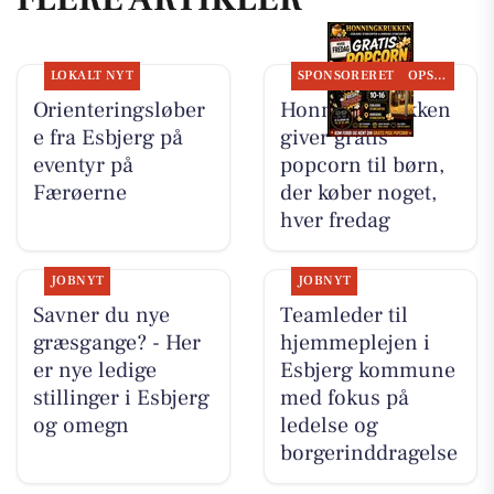
LOKALT NYT
SPONSORERET
OPSLAGSTAVLEN
Orienteringsløber
Honning-krukken
e fra Esbjerg på
giver gratis
eventyr på
popcorn til børn,
Færøerne
der køber noget,
hver fredag
JOBNYT
JOBNYT
Savner du nye
Teamleder til
græsgange? - Her
hjemmeplejen i
er nye ledige
Esbjerg kommune
stillinger i Esbjerg
med fokus på
og omegn
ledelse og
borgerinddragelse