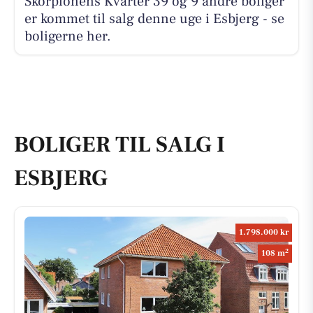
Skorpionens Kvarter 39 og 9 andre boliger
er kommet til salg denne uge i Esbjerg - se
boligerne her.
BOLIGER TIL SALG I
ESBJERG
1.798.000 kr
2
108 m