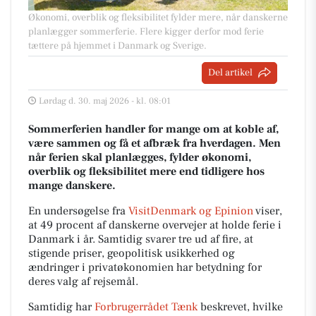
Økonomi, overblik og fleksibilitet fylder mere, når danskerne
planlægger sommerferie. Flere kigger derfor mod ferie
tættere på hjemmet i Danmark og Sverige.
Del artikel
Lørdag d. 30. maj 2026 - kl. 08:01
Sommerferien handler for mange om at koble af,
være sammen og få et afbræk fra hverdagen. Men
når ferien skal planlægges, fylder økonomi,
overblik og fleksibilitet mere end tidligere hos
mange danskere.
En undersøgelse fra
VisitDenmark og Epinion
viser,
at 49 procent af danskerne overvejer at holde ferie i
Danmark i år. Samtidig svarer tre ud af fire, at
stigende priser, geopolitisk usikkerhed og
ændringer i privatøkonomien har betydning for
deres valg af rejsemål.
Samtidig har
Forbrugerrådet Tænk
beskrevet, hvilke