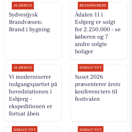
ALARM112
BOLIGMARKED
Sydvestjysk
Ådalen 11 i
Brandvæsen:
Esbjerg er solgt
Brand i bygning
for 2.250.000 - se
køberen og 7
andre solgte
boliger
ALARM112
LOKALT NYT
Vi moderniserer
Suset 2026
indgangspartiet på
præsenterer årets
hovedstationen i
konferenciers til
Esbjerg -
festivalen
ekspeditionen er
fortsat åben
LOKALT NYT
LOKALT NYT