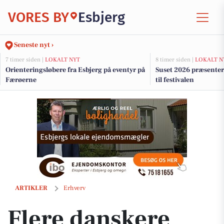
VORES BY
Esbjerg
Seneste nyt ›
7 timer siden |
LOKALT NYT
8 timer siden |
LOKALT N
Orienteringsløbere fra Esbjerg på eventyr på
Suset 2026 præsenter
Færøerne
til festivalen
Flere danskere tænker anderledes om sommerferien i år
ARTIKLER
Erhverv
Flere danskere