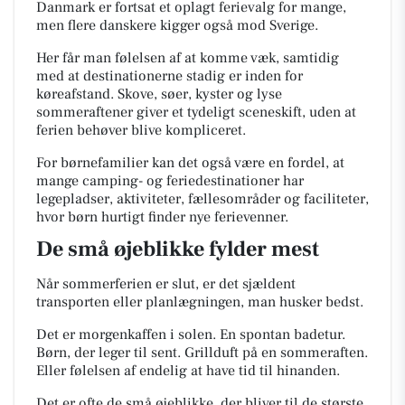
Danmark er fortsat et oplagt ferievalg for mange,
men flere danskere kigger også mod Sverige.
Her får man følelsen af at komme væk, samtidig
med at destinationerne stadig er inden for
køreafstand. Skove, søer, kyster og lyse
sommeraftener giver et tydeligt sceneskift, uden at
ferien behøver blive kompliceret.
For børnefamilier kan det også være en fordel, at
mange camping- og feriedestinationer har
legepladser, aktiviteter, fællesområder og faciliteter,
hvor børn hurtigt finder nye ferievenner.
De små øjeblikke fylder mest
Når sommerferien er slut, er det sjældent
transporten eller planlægningen, man husker bedst.
Det er morgenkaffen i solen. En spontan badetur.
Børn, der leger til sent. Grillduft på en sommeraften.
Eller følelsen af endelig at have tid til hinanden.
Det er ofte de små øjeblikke, der bliver til de største