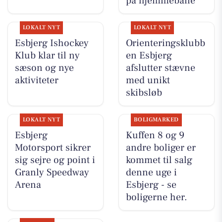
på hjemmebane
LOKALT NYT
LOKALT NYT
Esbjerg Ishockey
Orienteringsklubb
Klub klar til ny
en Esbjerg
sæson og nye
afslutter stævne
aktiviteter
med unikt
skibsløb
LOKALT NYT
BOLIGMARKED
Esbjerg
Kuffen 8 og 9
Motorsport sikrer
andre boliger er
sig sejre og point i
kommet til salg
Granly Speedway
denne uge i
Arena
Esbjerg - se
boligerne her.