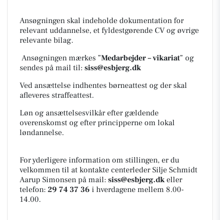
Ansøgningen skal indeholde dokumentation for
relevant uddannelse, et fyldestgørende CV og øvrige
relevante bilag.
Ansøgningen mærkes ”
Medarbejder – vikariat
” og
sendes på mail til:
siss@esbjerg.dk
Ved ansættelse indhentes børneattest og der skal
afleveres straffeattest.
Løn og ansættelsesvilkår efter gældende
overenskomst og efter principperne om lokal
løndannelse.
For yderligere information om stillingen, er du
velkommen til at kontakte centerleder Silje Schmidt
Aarup Simonsen på mail:
siss@esbjerg.dk
eller
telefon:
29 74 37 36
i hverdagene mellem 8.00-
14.00.