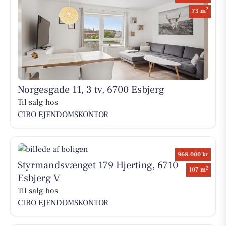
2
73 m
Norgesgade 11, 3 tv, 6700 Esbjerg
Til salg hos
CIBO EJENDOMSKONTOR
968.000 kr
Styrmandsvænget 179 Hjerting, 6710
2
107 m
Esbjerg V
Til salg hos
CIBO EJENDOMSKONTOR