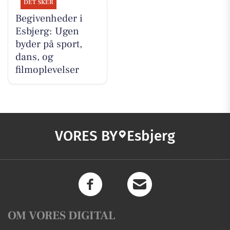
DET SKER
Begivenheder i
Esbjerg: Ugen
byder på sport,
dans, og
filmoplevelser
VORES BY
Esbjerg
OM VORES DIGITAL