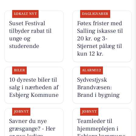
LOKALT NYT
DAGLIGVARER
Suset Festival
Føtex frister med
tilbyder rabat til
Salling iskasse til
unge og
20 kr. og 3-
studerende
Stjernet pålæg til
kun 12 kr.
BILER
ALARM112
10 dyreste biler til
Sydvestjysk
salg i nærheden af
Brandvæsen:
Esbjerg Kommune
Brand i bygning
JOBNYT
JOBNYT
Savner du nye
Teamleder til
græsgange? - Her
hjemmeplejen i