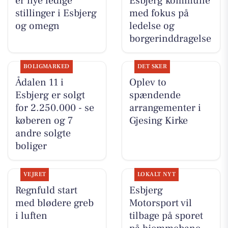
er nye ledige
Esbjerg kommune
stillinger i Esbjerg
med fokus på
og omegn
ledelse og
borgerinddragelse
BOLIGMARKED
DET SKER
Ådalen 11 i
Oplev to
Esbjerg er solgt
spændende
for 2.250.000 - se
arrangementer i
køberen og 7
Gjesing Kirke
andre solgte
boliger
VEJRET
LOKALT NYT
Regnfuld start
Esbjerg
med blødere greb
Motorsport vil
i luften
tilbage på sporet