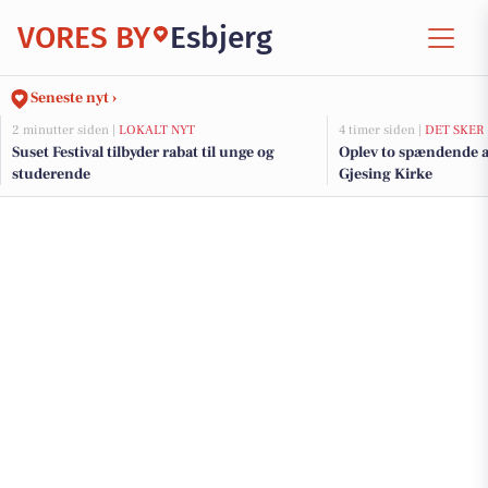
VORES BY
Esbjerg
Seneste nyt ›
2 minutter siden |
LOKALT NYT
4 timer siden |
DET SKER
Suset Festival tilbyder rabat til unge og
Oplev to spændende 
studerende
Gjesing Kirke