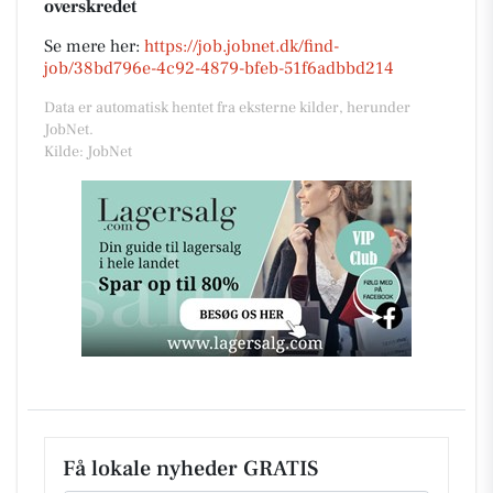
overskredet
Se mere her:
https://job.jobnet.dk/find-
job/38bd796e-4c92-4879-bfeb-51f6adbbd214
Data er automatisk hentet fra eksterne kilder, herunder
JobNet.
Kilde: JobNet
Få lokale nyheder GRATIS