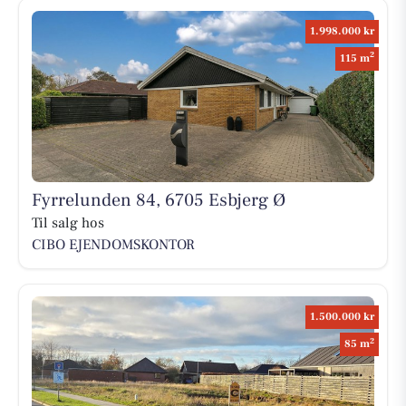
1.998.000 kr
2
115 m
Fyrrelunden 84, 6705 Esbjerg Ø
Til salg hos
CIBO EJENDOMSKONTOR
1.500.000 kr
2
85 m