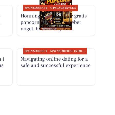
SPONSORERET
OPSLAGSTAVLEN
-
Honning-krukken giver gratis
i
popcorn til børn, der køber
noget, hver fredag
SPONSORERET
SPONSORERET INDHOLD
 i
Navigating online dating for a
us
safe and successful experience