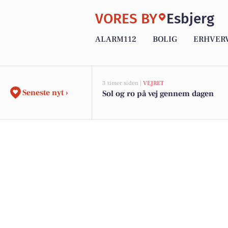
VORES BY
Esbjerg
ALARM112
BOLIG
ERHVER
3 timer siden |
VEJRET
Seneste nyt ›
Sol og ro på vej gennem dagen