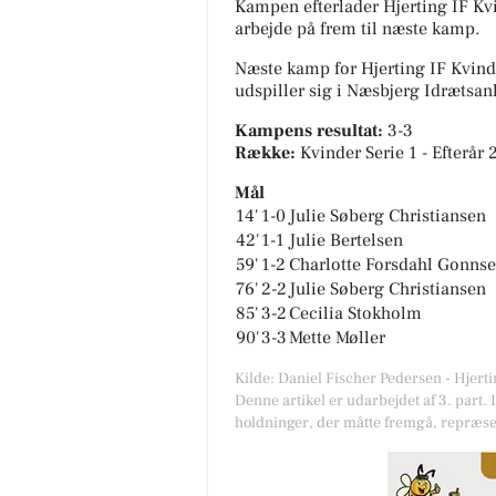
Kampen efterlader Hjerting IF Kvi
arbejde på frem til næste kamp.
Næste kamp for Hjerting IF Kvind
udspiller sig i
Næsbjerg Idrætsan
Kampens resultat:
3-3
Række:
Kvinder Serie 1 - Efterår 
Mål
14'
1-0
Julie Søberg Christiansen
42'
1-1
Julie Bertelsen
59'
1-2
Charlotte Forsdahl Gonns
76'
2-2
Julie Søberg Christiansen
85'
3-2
Cecilia Stokholm
90'
3-3
Mette Møller
Kilde: Daniel Fischer Pedersen - Hjert
Denne artikel er udarbejdet af 3. part. 
holdninger, der måtte fremgå, repræse