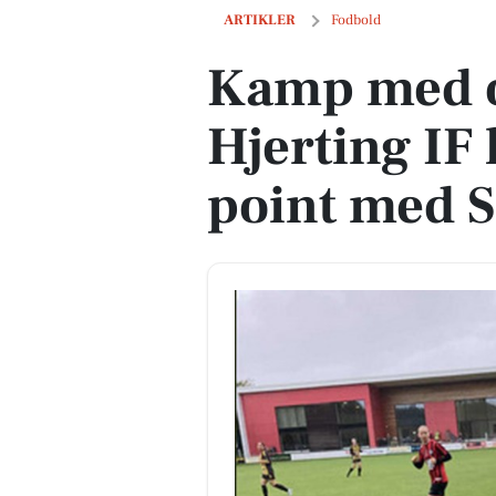
Kamp med op- og nedture: Hjerting IF 
ARTIKLER
Fodbold
Kamp med o
Hjerting IF
point med S