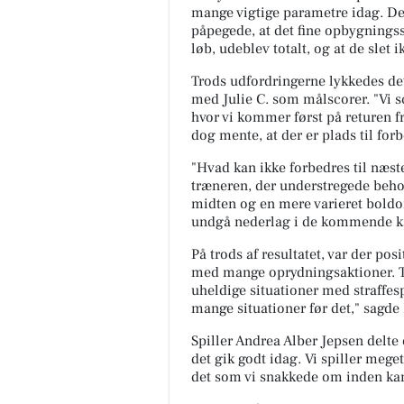
mange vigtige parametre idag. Det
påpegede, at det fine opbygningss
løb, udeblev totalt, og at de slet 
Trods udfordringerne lykkedes de
med Julie C. som målscorer. "Vi sc
hvor vi kommer først på returen fr
dog mente, at der er plads til for
"Hvad kan ikke forbedres til næste 
træneren, der understregede behov
midten og en mere varieret boldo
undgå nederlag i de kommende 
På trods af resultatet, var der po
med mange oprydningsaktioner. T
uheldige situationer med straffesp
mange situationer før det," sagde
Spiller Andrea Alber Jepsen delte
det gik godt idag. Vi spiller meget
det som vi snakkede om inden k