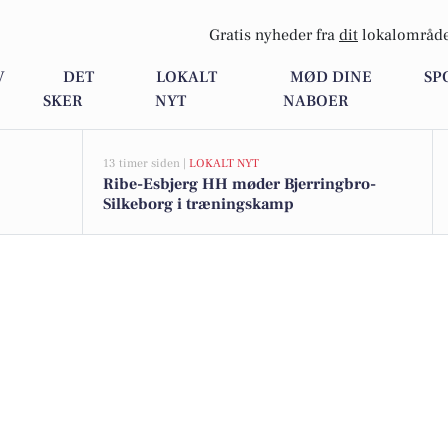
Gratis nyheder fra
dit
lokalområde
V
DET
LOKALT
MØD DINE
SP
SKER
NYT
NABOER
13 timer siden |
LOKALT NYT
Ribe-Esbjerg HH møder Bjerringbro-
Silkeborg i træningskamp