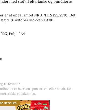
nder med stof til eftertanke og områder at
er er et opgør imod NRUI/HTS (S2/279). Det
læg
d. 9. oktober klokken 19:00.
2025, Pulje 264
en
ing IF Kvinder
Indholdet er hverken sponsoreret eller betalt. De
nterer ikke redaktionen.