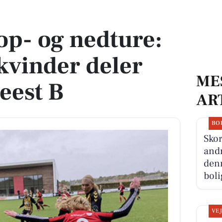
kvinder deler point med Seest B
p- og nedture:
 kvinder deler
ME
eest B
AR
BO
Skor
andr
denn
boli
VE