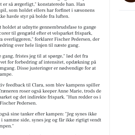
 er så ærgerligt," konstaterede han. Han
pil, som holdet ellers har forfinet i sæsonens
ikke havde styr på bolde fra luften.
t holdet at udnytte gennembrudsfase to gange
orer til gengæld efter et velsparket frispark,
a overliggeren," forklarer Fischer Pedersen, der
bedring over hele linjen til næste gang.
gang, fristes jeg til at spørge," lød det fra
et for forbedring af intensitet, opdækning på
mgang. Disse justeringer er nødvendige for at
kampe.
sitiv feedback til Clara, som blev kampens spiller
ræneren roser også keeper Anne Marie, trods de
arket og det indirekte frispark. "Hun redder os i
 Fischer Pedersen.
 også sine tanker efter kampen: "Jeg synes ikke
 i samme side, synes jeg og får ikke rigtigt vendt
ampen."