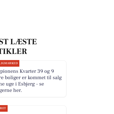
ST LÆSTE
TIKLER
LIGMARKED
pionens Kvarter 39 og 9
e boliger er kommet til salg
e uge i Esbjerg - se
gerne her.
JRET