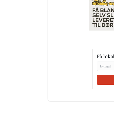
Få loka
Email