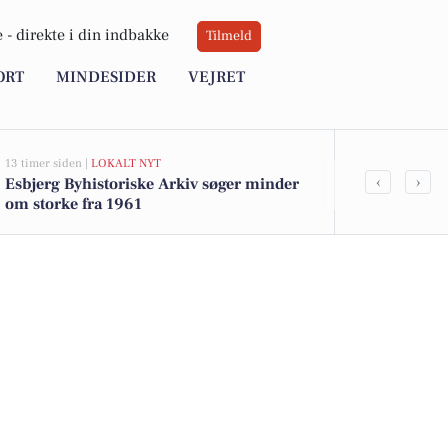
 -
direkte i din indbakke
Tilmeld
ORT
MINDESIDER
VEJRET
13 timer siden |
LOKALT NYT
13 timer siden |
L
‹
›
Esbjerg Byhistoriske Arkiv søger minder
Esbjerg Amatø
om storke fra 1961
sæsonstart