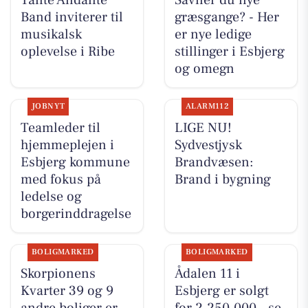
Tante Andante
Savner du nye
Band inviterer til
græsgange? - Her
musikalsk
er nye ledige
oplevelse i Ribe
stillinger i Esbjerg
og omegn
JOBNYT
ALARM112
Teamleder til
LIGE NU!
hjemmeplejen i
Sydvestjysk
Esbjerg kommune
Brandvæsen:
med fokus på
Brand i bygning
ledelse og
borgerinddragelse
BOLIGMARKED
BOLIGMARKED
Skorpionens
Ådalen 11 i
Kvarter 39 og 9
Esbjerg er solgt
andre boliger er
for 2.250.000 - se