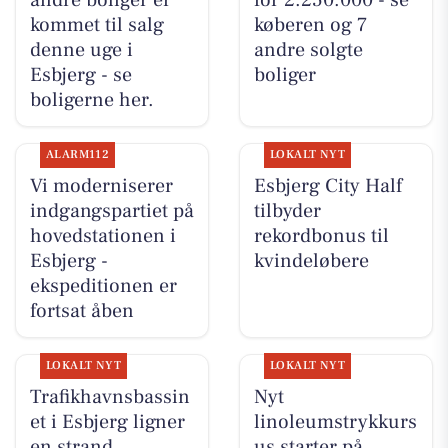
kommet til salg
køberen og 7
denne uge i
andre solgte
Esbjerg - se
boliger
boligerne her.
ALARM112
LOKALT NYT
Vi moderniserer
Esbjerg City Half
indgangspartiet på
tilbyder
hovedstationen i
rekordbonus til
Esbjerg -
kvindeløbere
ekspeditionen er
fortsat åben
LOKALT NYT
LOKALT NYT
Trafikhavnsbassin
Nyt
et i Esbjerg ligner
linoleumstrykkurs
en strand
us starter på