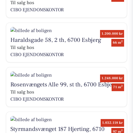
Til salg hos
CIBO EJENDOMSKONTOR
1.200.000 kr
Haraldsgade 58, 2 th, 6700 Esbjerg
2
66 m
Til salg hos
CIBO EJENDOMSKONTOR
1.248.000 kr
Rosenvængets Alle 99, st th, 6700 Esbjerg
2
71 m
Til salg hos
CIBO EJENDOMSKONTOR
1.032.118 kr
Styrmandsvænget 187 Hjerting, 6710
2
97 m