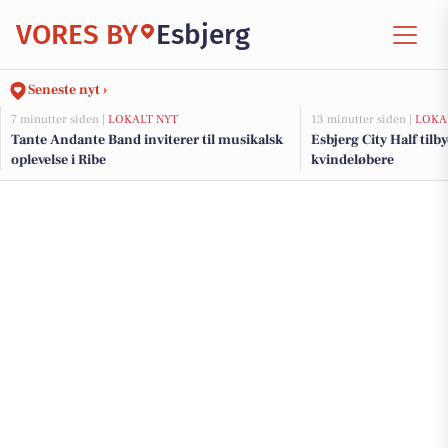
VORES BY
Esbjerg
Seneste nyt ›
7 minutter siden |
LOKALT NYT
13 minutter siden |
LOKA
Tante Andante Band inviterer til musikalsk
Esbjerg City Half tilb
oplevelse i Ribe
kvindeløbere