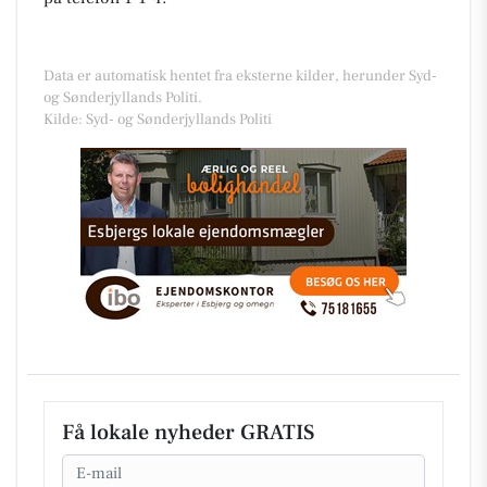
Data er automatisk hentet fra eksterne kilder, herunder Syd-
og Sønderjyllands Politi.
Kilde: Syd- og Sønderjyllands Politi
Få lokale nyheder GRATIS
Email