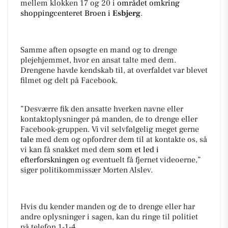
mellem klokken 17 og 20 i
området omkring
shoppingcenteret Broen i
Esbjerg
.
Samme aften opsøgte en mand og to drenge
plejehjemmet, hvor en ansat talte med dem.
Drengene havde kendskab til, at overfaldet var blevet
filmet og delt på Facebook.
”Desværre fik den ansatte hverken navne eller
kontaktoplysninger på manden, de to drenge eller
Facebook-gruppen. Vi vil selvfølgelig meget gerne
tale
med dem og opfordrer dem til at kontakte os, så
vi kan få snakket med dem
som et led i
efterforskningen
og eventuelt få fjernet videoerne,”
siger politikommissær Morten Alslev.
Hvis du kender manden og de to drenge eller har
andre oplysninger i sagen, kan du ringe til politiet
på telefon 1-1-4.