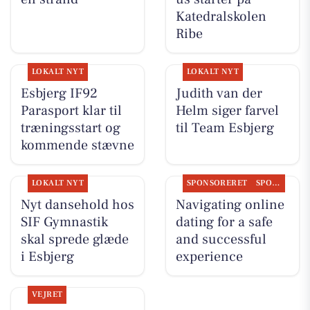
Katedralskolen
Ribe
LOKALT NYT
LOKALT NYT
Esbjerg IF92
Judith van der
Parasport klar til
Helm siger farvel
træningsstart og
til Team Esbjerg
kommende stævne
LOKALT NYT
SPONSORERET
SPONSORERET INDHOLD
Nyt dansehold hos
Navigating online
SIF Gymnastik
dating for a safe
skal sprede glæde
and successful
i Esbjerg
experience
VEJRET