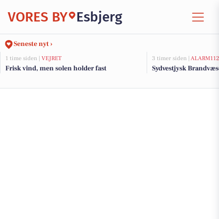
VORES BY
Esbjerg
Seneste nyt ›
1 time siden |
VEJRET
3 timer siden |
ALARM11
Frisk vind, men solen holder fast
Sydvestjysk Brandvæs