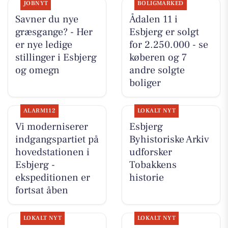
JOBNYT
BOLIGMARKED
Savner du nye
Ådalen 11 i
græsgange? - Her
Esbjerg er solgt
er nye ledige
for 2.250.000 - se
stillinger i Esbjerg
køberen og 7
og omegn
andre solgte
boliger
ALARM112
LOKALT NYT
Vi moderniserer
Esbjerg
indgangspartiet på
Byhistoriske Arkiv
hovedstationen i
udforsker
Esbjerg -
Tobakkens
ekspeditionen er
historie
fortsat åben
LOKALT NYT
LOKALT NYT