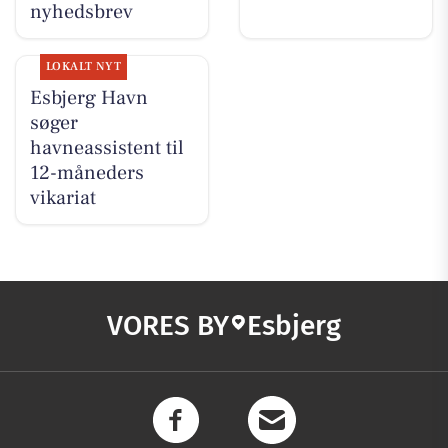
nyhedsbrev
LOKALT NYT
Esbjerg Havn
søger
havneassistent til
12-måneders
vikariat
VORES BY
Esbjerg