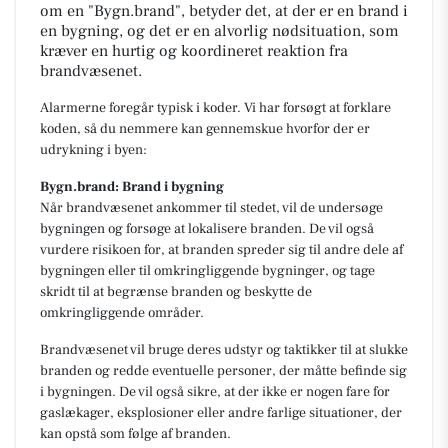
om en "Bygn.brand", betyder det, at der er en brand i
en bygning, og det er en alvorlig nødsituation, som
kræver en hurtig og koordineret reaktion fra
brandvæsenet.
Alarmerne foregår typisk i koder. Vi har forsøgt at forklare
koden, så du nemmere kan gennemskue hvorfor der er
udrykning i byen:
Bygn.brand: Brand i bygning
Når brandvæsenet ankommer til stedet, vil de undersøge
bygningen og forsøge at lokalisere branden. De vil også
vurdere risikoen for, at branden spreder sig til andre dele af
bygningen eller til omkringliggende bygninger, og tage
skridt til at begrænse branden og beskytte de
omkringliggende områder.
Brandvæsenet vil bruge deres udstyr og taktikker til at slukke
branden og redde eventuelle personer, der måtte befinde sig
i bygningen. De vil også sikre, at der ikke er nogen fare for
gaslækager, eksplosioner eller andre farlige situationer, der
kan opstå som følge af branden.