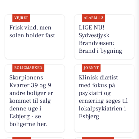
VEJRET
ALARM112
Frisk vind, men
LIGE NU!
solen holder fast
Sydvestjysk
Brandvæsen:
Brand i bygning
BOLIGMARKED
JOBNYT
Skorpionens
Klinisk diætist
Kvarter 39 og 9
med fokus på
andre boliger er
psykiatri og
kommet til salg
ernæring søges til
denne uge i
lokalpsykiatrien i
Esbjerg - se
Esbjerg
boligerne her.