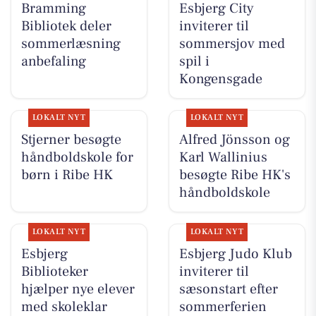
Bramming
Esbjerg City
Bibliotek deler
inviterer til
sommerlæsning
sommersjov med
anbefaling
spil i
Kongensgade
LOKALT NYT
LOKALT NYT
Stjerner besøgte
Alfred Jönsson og
håndboldskole for
Karl Wallinius
børn i Ribe HK
besøgte Ribe HK's
håndboldskole
LOKALT NYT
LOKALT NYT
Esbjerg
Esbjerg Judo Klub
Biblioteker
inviterer til
hjælper nye elever
sæsonstart efter
med skoleklar
sommerferien