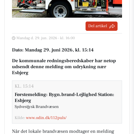
Del artikel
Mandag d. 29. jun. 2026 - kl. 16:00
Dato: Mandag 29. juni 2026, kl. 15:14
De kommunale redningsberedskaber har netop
udsendt denne melding om udrykning nær
Esbjerg
KL. 15:14
Førstemelding: Bygn.brand-Lejlighed Station:
Esbjerg
Sydvestjysk Brandvæsen
Kilde:
www.odin.dk/112puls/
Når det lokale brandvæsen modtager en melding