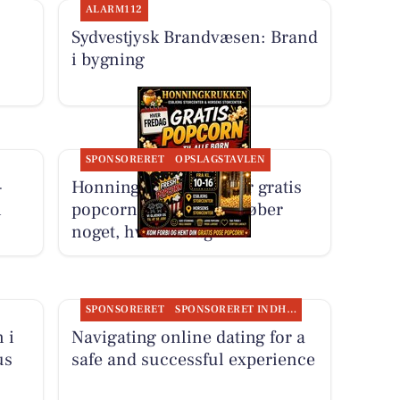
ALARM112
Sydvestjysk Brandvæsen: Brand
i bygning
SPONSORERET
OPSLAGSTAVLEN
-
Honning-krukken giver gratis
i
popcorn til børn, der køber
noget, hver fredag
SPONSORERET
SPONSORERET INDHOLD
 i
Navigating online dating for a
us
safe and successful experience