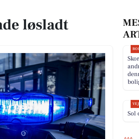
nde løsladt
ME
AR
BO
Skor
andr
denn
boli
VE
Sol 