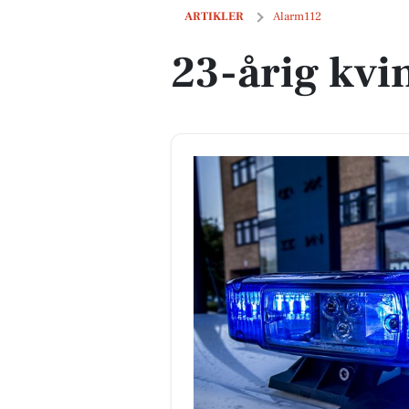
23-årig kvinde løsladt
ARTIKLER
Alarm112
23-årig kvi