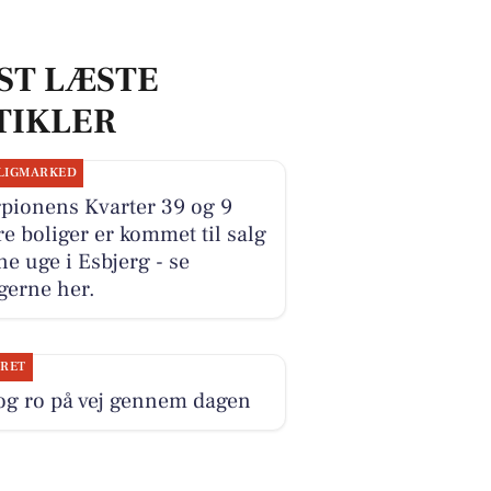
ST LÆSTE
TIKLER
LIGMARKED
pionens Kvarter 39 og 9
e boliger er kommet til salg
e uge i Esbjerg - se
gerne her.
JRET
og ro på vej gennem dagen