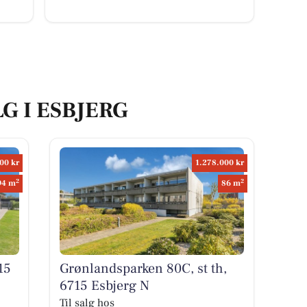
G I ESBJERG
00 kr
1.278.000 kr
2
2
94 m
86 m
15
Grønlandsparken 80C, st th,
6715 Esbjerg N
Til salg hos