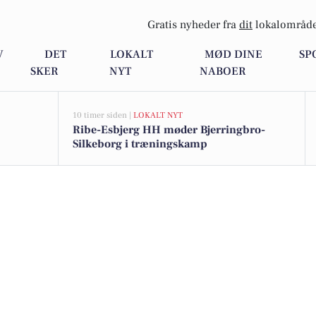
Gratis nyheder fra
dit
lokalområde
V
DET
LOKALT
MØD DINE
SP
SKER
NYT
NABOER
10 timer siden |
LOKALT NYT
Ribe-Esbjerg HH møder Bjerringbro-
Silkeborg i træningskamp