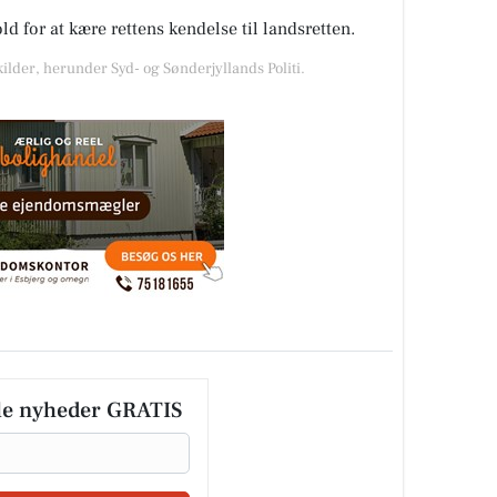
for at kære rettens kendelse til landsretten.
kilder, herunder Syd- og Sønderjyllands Politi.
le nyheder GRATIS