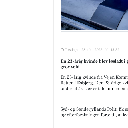
Tirsdag d. 28. okt. 2025 - kl. 15:32
En 23-årig kvinde blev løsladt i 
grov vold
En 23-årig kvinde fra Vejen Komm
Retten i
Esbjerg
. Den 23-årige kvi
under et år. Der er tale
om en fami
Syd- og Sønderjyllands Politi fik
og efterforskningen førte til, at k