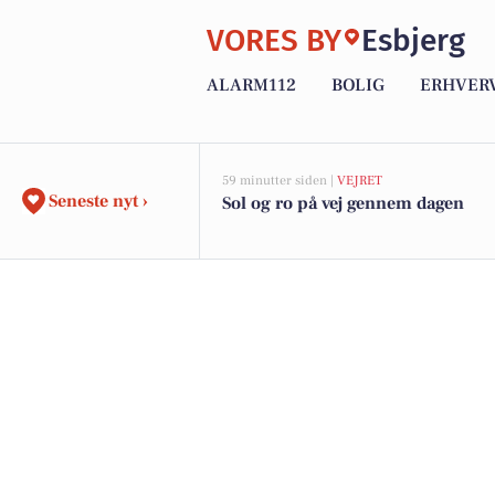
VORES BY
Esbjerg
ALARM112
BOLIG
ERHVER
59 minutter siden |
VEJRET
Seneste nyt ›
Sol og ro på vej gennem dagen