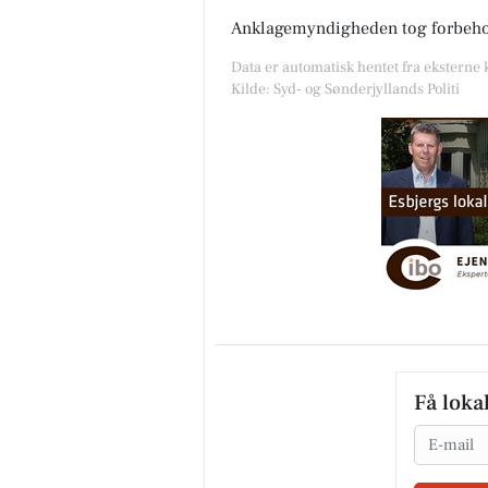
Anklagemyndigheden tog forbehold 
Data er automatisk hentet fra eksterne 
Kilde: Syd- og Sønderjyllands Politi
Få loka
Email