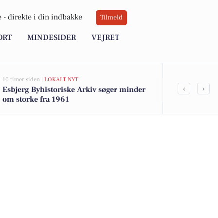
 -
direkte i din indbakke
Tilmeld
ORT
MINDESIDER
VEJRET
10 timer siden |
LOKALT NYT
10 timer siden |
L
‹
›
Esbjerg Byhistoriske Arkiv søger minder
Esbjerg Amatø
om storke fra 1961
sæsonstart