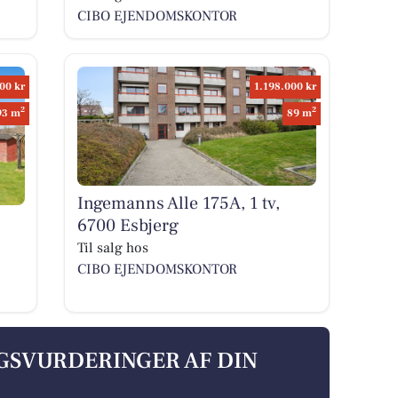
CIBO EJENDOMSKONTOR
00 kr
1.198.000 kr
2
2
93 m
89 m
Ingemanns Alle 175A, 1 tv,
6700 Esbjerg
Til salg hos
CIBO EJENDOMSKONTOR
LGSVURDERINGER AF DIN