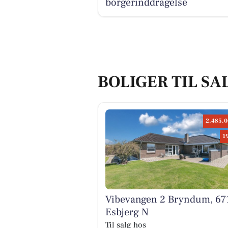
borgerinddragelse
BOLIGER TIL SAL
2.485.0
1
Vibevangen 2 Bryndum, 67
Esbjerg N
Til salg hos