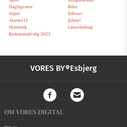
Sport
Boligmarked
Dagligvarer
Biler
Vejret
Erhverv
Alarm112
Jobnyt
Historisk
Læserbidrag
Kommunalvalg 2025
VORES BY
Esbjerg
OM VORES DIGITAL