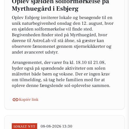
Oplev sjælden solformørkelse på
Myrthuegård i Esbjerg
Oplev Esbjerg inviterer lokale og besøgende til en
unik naturbegivenhed onsdag den 12. august, hvor
en sjælden solformørkelse vil finde sted.
Begivenheden finder sted på Myrthuegård, hvor
dørene til AstroLab vil stå åbne, så gæster kan
observere fænomenet gennem stjernekikkerter og
andet avanceret udstyr.
Arrangementet, der varer fra kl. 18.10 til 21.08,
byder også på spændende aktiviteter om solen
målrettet både børn og voksne. Der er ingen krav
om tilmelding, så tag hele familien med for at
opleve denne fængslende sol-oplevelse sammen.
Kopiér link
08-08-2026 13:30
LOKALT NYT