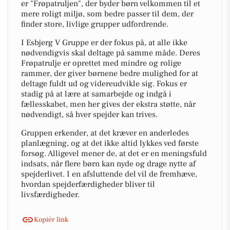
er "Frøpatruljen", der byder børn velkommen til et
mere roligt miljø, som bedre passer til dem, der
finder store, livlige grupper udfordrende.
I Esbjerg V Gruppe er der fokus på, at alle ikke
nødvendigvis skal deltage på samme måde. Deres
Frøpatrulje er oprettet med mindre og rolige
rammer, der giver børnene bedre mulighed for at
deltage fuldt ud og videreudvikle sig. Fokus er
stadig på at lære at samarbejde og indgå i
fællesskabet, men her gives der ekstra støtte, når
nødvendigt, så hver spejder kan trives.
Gruppen erkender, at det kræver en anderledes
planlægning, og at det ikke altid lykkes ved første
forsøg. Alligevel mener de, at det er en meningsfuld
indsats, når flere børn kan nyde og drage nytte af
spejderlivet. I en afsluttende del vil de fremhæve,
hvordan spejderfærdigheder bliver til
livsfærdigheder.
Kopiér link