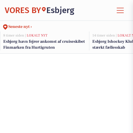
VORES BY
Esbjerg
Seneste nyt ›
8 timer siden |
LOKALT NYT
14 timer siden |
LOKALT 
Esbjerg havn fejrer ankomst af cruiseskibet
Esbjerg Ishockey Klub
Finmarken fra Hurtigruten
stærkt fællesskab