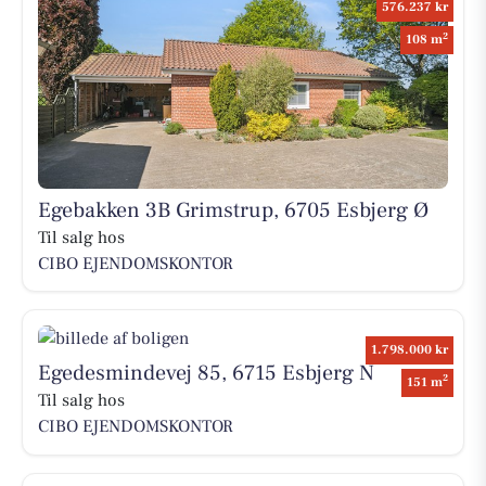
576.237 kr
2
108 m
Egebakken 3B Grimstrup, 6705 Esbjerg Ø
Til salg hos
CIBO EJENDOMSKONTOR
1.798.000 kr
Egedesmindevej 85, 6715 Esbjerg N
2
151 m
Til salg hos
CIBO EJENDOMSKONTOR