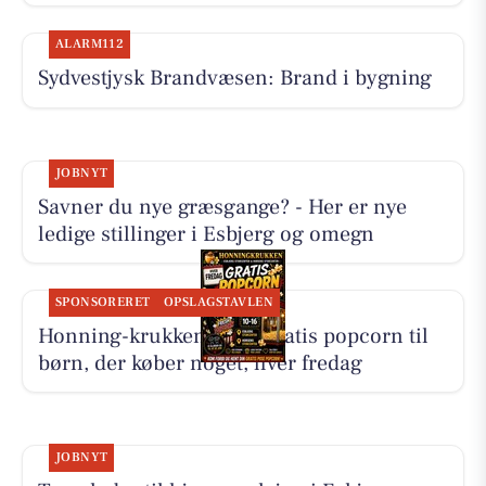
ALARM112
Sydvestjysk Brandvæsen: Brand i bygning
JOBNYT
Savner du nye græsgange? - Her er nye
ledige stillinger i Esbjerg og omegn
SPONSORERET
OPSLAGSTAVLEN
Honning-krukken giver gratis popcorn til
børn, der køber noget, hver fredag
JOBNYT