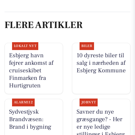
FLERE ARTIKLER
LOKALT NYT
BILER
Esbjerg havn
10 dyreste biler til
fejrer ankomst af
salg i nærheden af
cruiseskibet
Esbjerg Kommune
Finmarken fra
Hurtigruten
ALARM112
JOBNYT
Sydvestjysk
Savner du nye
Brandvæsen:
græsgange? - Her
Brand i bygning
er nye ledige
stillinger i Esbjerg