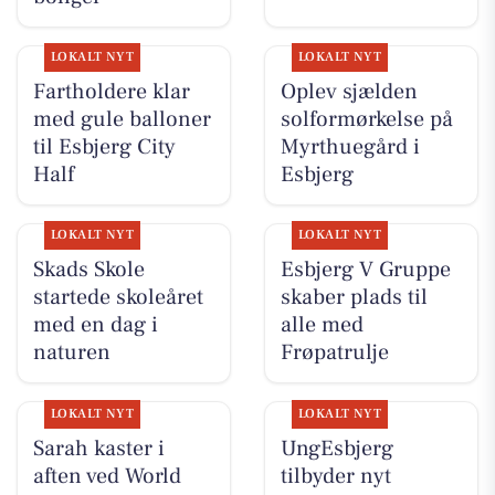
LOKALT NYT
LOKALT NYT
Fartholdere klar
Oplev sjælden
med gule balloner
solformørkelse på
til Esbjerg City
Myrthuegård i
Half
Esbjerg
LOKALT NYT
LOKALT NYT
Skads Skole
Esbjerg V Gruppe
startede skoleåret
skaber plads til
med en dag i
alle med
naturen
Frøpatrulje
LOKALT NYT
LOKALT NYT
Sarah kaster i
UngEsbjerg
aften ved World
tilbyder nyt