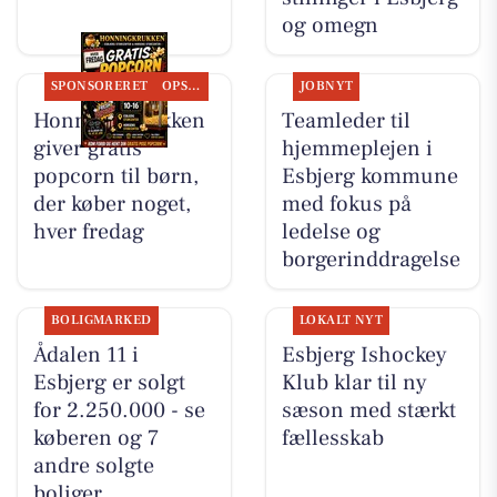
og omegn
SPONSORERET
OPSLAGSTAVLEN
JOBNYT
Honning-krukken
Teamleder til
giver gratis
hjemmeplejen i
popcorn til børn,
Esbjerg kommune
der køber noget,
med fokus på
hver fredag
ledelse og
borgerinddragelse
BOLIGMARKED
LOKALT NYT
Ådalen 11 i
Esbjerg Ishockey
Esbjerg er solgt
Klub klar til ny
for 2.250.000 - se
sæson med stærkt
køberen og 7
fællesskab
andre solgte
boliger