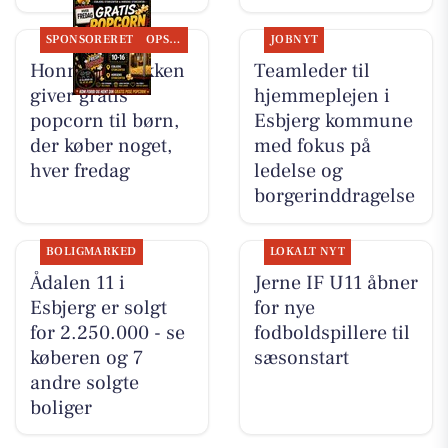
SPONSORERET
OPSLAGSTAVLEN
JOBNYT
Honning-krukken
Teamleder til
giver gratis
hjemmeplejen i
popcorn til børn,
Esbjerg kommune
der køber noget,
med fokus på
hver fredag
ledelse og
borgerinddragelse
BOLIGMARKED
LOKALT NYT
Ådalen 11 i
Jerne IF U11 åbner
Esbjerg er solgt
for nye
for 2.250.000 - se
fodboldspillere til
køberen og 7
sæsonstart
andre solgte
boliger