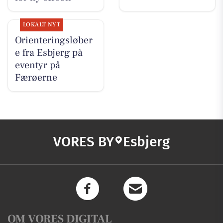
LOKALT NYT
Orienteringsløber
e fra Esbjerg på
eventyr på
Færøerne
VORES BY
Esbjerg
OM VORES DIGITAL