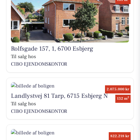
Rolfsgade 157, 1, 6700 Esbjerg
Til salg hos
CIBO EJENDOMSKONTOR
2.075.000 kr
Landlystvej 81 Tarp, 6715 Esbjerg N
2
132 m
Til salg hos
CIBO EJENDOMSKONTOR
822.218 kr