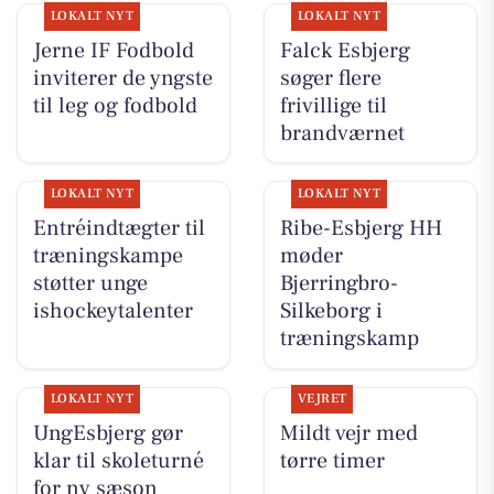
LOKALT NYT
LOKALT NYT
Jerne IF Fodbold
Falck Esbjerg
inviterer de yngste
søger flere
til leg og fodbold
frivillige til
brandværnet
LOKALT NYT
LOKALT NYT
Entréindtægter til
Ribe-Esbjerg HH
træningskampe
møder
støtter unge
Bjerringbro-
ishockeytalenter
Silkeborg i
træningskamp
LOKALT NYT
VEJRET
UngEsbjerg gør
Mildt vejr med
klar til skoleturné
tørre timer
for ny sæson