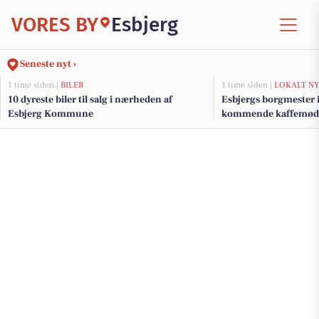
VORES BY
Esbjerg
Seneste nyt ›
1 time siden |
BILER
1 time siden |
LOKALT NY
10 dyreste biler til salg i nærheden af
Esbjergs borgmester in
Esbjerg Kommune
kommende kaffemød