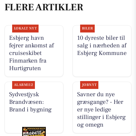
FLERE ARTIKLER
LOKALT NYT
BILER
Esbjerg havn
10 dyreste biler til
fejrer ankomst af
salg i nærheden af
cruiseskibet
Esbjerg Kommune
Finmarken fra
Hurtigruten
ALARM112
JOBNYT
Sydvestjysk
Savner du nye
Brandvæsen:
græsgange? - Her
Brand i bygning
er nye ledige
stillinger i Esbjerg
og omegn