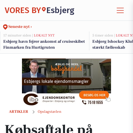
VORES BY
Esbjerg
Seneste nyt ›
17 minutter siden |
LOKALT NYT
5 timer siden |
LOKALT N
Esbjerg havn fejrer ankomst af cruiseskibet
Esbjerg Ishockey Klub
Finmarken fra Hurtigruten
stærkt fællesskab
Købsaftale på Tjæreborg Stationsvej 17 underskrevet af ESTATE Robin
ARTIKLER
Opslagstavlen
Købsaftale på