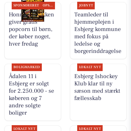
SPONSORERET
OPSLAGSTAVLEN
JOBNYT
Honning-krukken
Teamleder til
giver gratis
hjemmeplejen i
popcorn til børn,
Esbjerg kommune
der køber noget,
med fokus på
hver fredag
ledelse og
borgerinddragelse
BOLIGMARKED
LOKALT NYT
Ådalen 11 i
Esbjerg Ishockey
Esbjerg er solgt
Klub klar til ny
for 2.250.000 - se
sæson med stærkt
køberen og 7
fællesskab
andre solgte
boliger
LOKALT NYT
LOKALT NYT