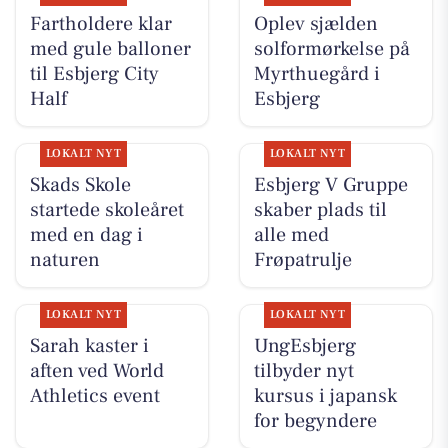
Fartholdere klar
Oplev sjælden
med gule balloner
solformørkelse på
til Esbjerg City
Myrthuegård i
Half
Esbjerg
LOKALT NYT
LOKALT NYT
Skads Skole
Esbjerg V Gruppe
startede skoleåret
skaber plads til
med en dag i
alle med
naturen
Frøpatrulje
LOKALT NYT
LOKALT NYT
Sarah kaster i
UngEsbjerg
aften ved World
tilbyder nyt
Athletics event
kursus i japansk
for begyndere