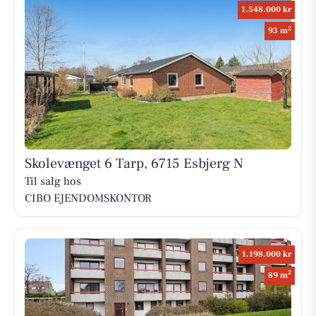
1.548.000 kr
2
93 m
Skolevænget 6 Tarp, 6715 Esbjerg N
Til salg hos
CIBO EJENDOMSKONTOR
1.198.000 kr
2
89 m