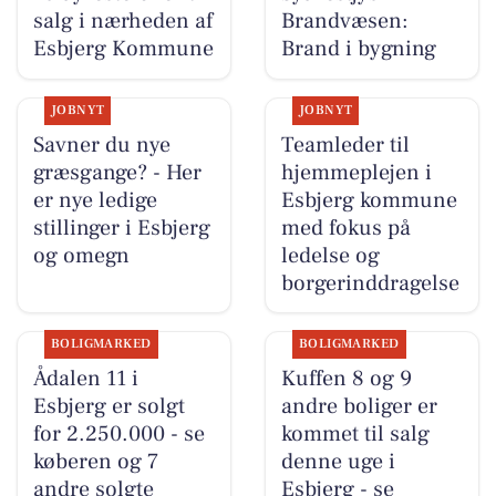
salg i nærheden af
Brandvæsen:
Esbjerg Kommune
Brand i bygning
JOBNYT
JOBNYT
Savner du nye
Teamleder til
græsgange? - Her
hjemmeplejen i
er nye ledige
Esbjerg kommune
stillinger i Esbjerg
med fokus på
og omegn
ledelse og
borgerinddragelse
BOLIGMARKED
BOLIGMARKED
Ådalen 11 i
Kuffen 8 og 9
Esbjerg er solgt
andre boliger er
for 2.250.000 - se
kommet til salg
køberen og 7
denne uge i
andre solgte
Esbjerg - se