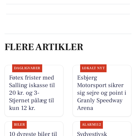
FLERE ARTIKLER
DAGLIGVARER
LOKALT NYT
Føtex frister med
Esbjerg
Salling iskasse til
Motorsport sikrer
20 kr. og 3-
sig sejre og point i
Stjernet pålæg til
Granly Speedway
kun 12 kr.
Arena
BILER
ALARM112
10 dyreste biler til
Sydvestjysk