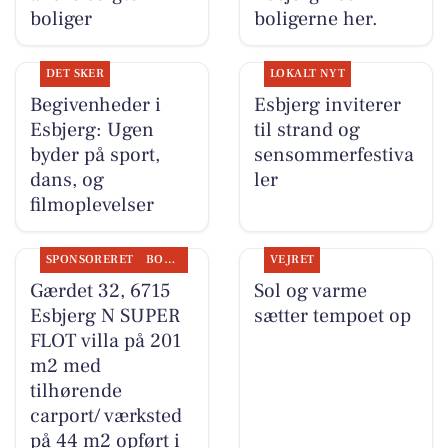
boliger
boligerne her.
DET SKER
LOKALT NYT
Begivenheder i
Esbjerg inviterer
Esbjerg: Ugen
til strand og
byder på sport,
sensommerfestiva
dans, og
ler
filmoplevelser
SPONSORERET
BOLIGMARKED
VEJRET
Gærdet 32, 6715
Sol og varme
Esbjerg N SUPER
sætter tempoet op
FLOT villa på 201
m2 med
tilhørende
carport/ værksted
på 44 m2 opført i