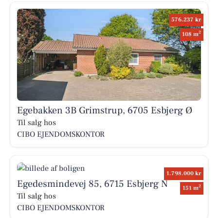
576.237 kr
2
108 m
Egebakken 3B Grimstrup, 6705 Esbjerg Ø
Til salg hos
CIBO EJENDOMSKONTOR
1.798.000 kr
Egedesmindevej 85, 6715 Esbjerg N
2
151 m
Til salg hos
CIBO EJENDOMSKONTOR