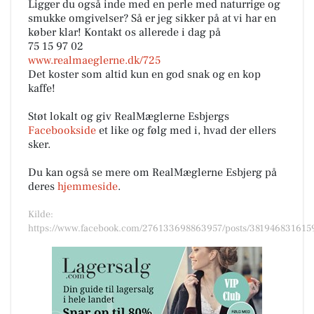
Ligger du også inde med en perle med naturrige og
smukke omgivelser? Så er jeg sikker på at vi har en
køber klar! Kontakt os allerede i dag på
75 15 97 02
www.realmaeglerne.dk/725
Det koster som altid kun en god snak og en kop
kaffe! ️
Støt lokalt og giv RealMæglerne Esbjergs
Facebookside
et like og følg med i, hvad der ellers
sker.
Du kan også se mere om RealMæglerne Esbjerg på
deres
hjemmeside
.
Kilde:
https://www.facebook.com/276133698863957/posts/381946831615