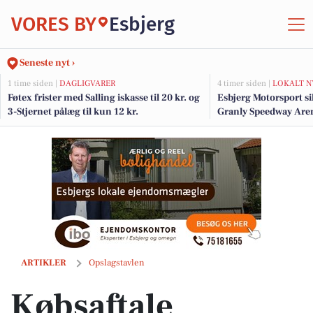
VORES BY
Esbjerg
Seneste nyt ›
1 time siden |
DAGLIGVARER
4 timer siden |
LOKALT N
Føtex frister med Salling iskasse til 20 kr. og
Esbjerg Motorsport sik
3-Stjernet pålæg til kun 12 kr.
Granly Speedway Are
Købsaftale underskrevet på blot 5 dage hos RealMæglerne Esbjerg
ARTIKLER
Opslagstavlen
Købsaftale