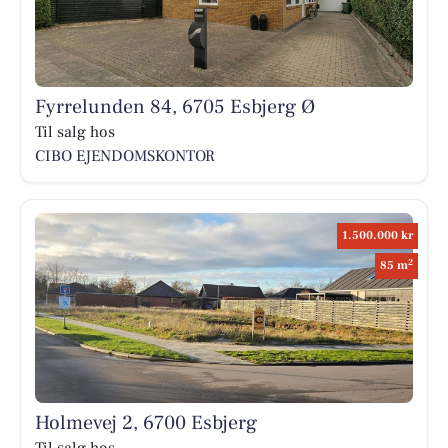
Fyrrelunden 84, 6705 Esbjerg Ø
Til salg hos
CIBO EJENDOMSKONTOR
1.500.000 kr
2
85 m
Holmevej 2, 6700 Esbjerg
Til salg hos