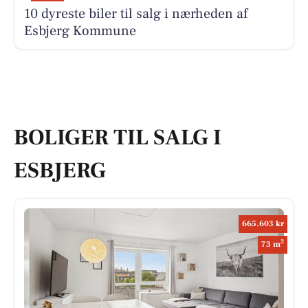
10 dyreste biler til salg i nærheden af
Esbjerg Kommune
BOLIGER TIL SALG I
ESBJERG
665.603 kr
2
73 m