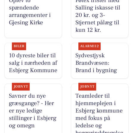
Oplev to
Føtex frister med
spændende
Salling iskasse til
arrangementer i
20 kr. og 3-
Gjesing Kirke
Stjernet pålæg til
kun 12 kr.
BILER
ALARM112
10 dyreste biler til
Sydvestjysk
salg i nærheden af
Brandvæsen:
Esbjerg Kommune
Brand i bygning
JOBNYT
JOBNYT
Savner du nye
Teamleder til
græsgange? - Her
hjemmeplejen i
er nye ledige
Esbjerg kommune
stillinger i Esbjerg
med fokus på
og omegn
ledelse og