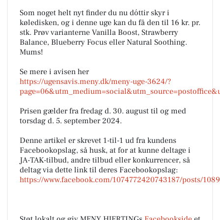
Som noget helt nyt finder du nu dóttir skyr i
køledisken, og i denne uge kan du få den til 16 kr. pr.
stk. Prøv varianterne Vanilla Boost, Strawberry
Balance, Blueberry Focus eller Natural Soothing.
Mums!
Se mere i avisen her
https://ugensavis.meny.dk/meny-uge-3624/?
page=06&utm_medium=social&utm_source=postoffice&
Prisen gælder fra fredag d. 30. august til og med
torsdag d. 5. september 2024.
Denne artikel er skrevet 1-til-1 ud fra kundens
Facebookopslag, så husk, at for at kunne deltage i
JA-TAK-tilbud, andre tilbud eller konkurrencer, så
deltag via dette link til deres Facebookopslag:
https://www.facebook.com/1074772420743187/posts/108
Støt lokalt og giv MENY HJERTINGs
Facebookside
et