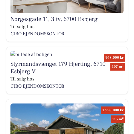
Norgesgade 11, 3 tv, 6700 Esbjerg
Til salg hos
CIBO EJENDOMSKONTOR
968.000 kr
Styrmandsvænget 179 Hjerting, 6710
2
107 m
Esbjerg V
Til salg hos
CIBO EJENDOMSKONTOR
1.998.000 kr
2
115 m