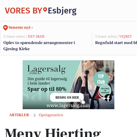
VORES BY
Esbjerg
Seneste nyt ›
3 timer siden |
DET SKER
5 timer siden |
VEJRET
Oplev to spændende arrangementer i
Regnfuld start med bl
Gjesing Kirke
Meny Hjerting introducerer ægte islandske dóttir skyr til 16 kr. pr. st
ARTIKLER
Opslagstavlen
Meny Hjerting