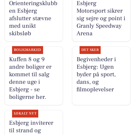
Orienteringsklubb
Esbjerg
en Esbjerg
Motorsport sikrer
afslutter stævne
sig sejre og point i
med unikt
Granly Speedway
skibsløb
Arena
BOLIGMARKED
DET SKER
Kuffen 8 og 9
Begivenheder i
andre boliger er
Esbjerg: Ugen
kommet til salg
byder på sport,
denne uge i
dans, og
Esbjerg - se
filmoplevelser
boligerne her.
LOKALT NYT
Esbjerg inviterer
til strand og