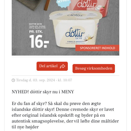
Del artikel
Besøg virksomheden
Tirsdag d. 03. sep. 2024 - kl. 10:07
NYHED! dóttir skyr nu i MENY
Er du fan af skyr? Så skal du prøve den ægte
islandske dóttir skyr! Denne cremede skyr er lavet
efter original islandsk opskrift og byder på en
autentisk smagsoplevelse, der vil løfte dine måltider
til nye højder