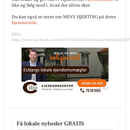
like og følg med i, hvad der ellers sker.
Du kan også se mere om MENY HJERTING på deres
hjemmeside
.
Kilde:
https://www.facebook.com/1074772420743187/posts/10894165592
Få lokale nyheder GRATIS