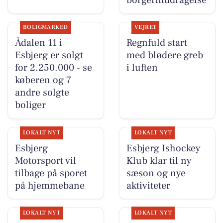
borgerinddragelse
BOLIGMARKED
VEJRET
Ådalen 11 i
Regnfuld start
Esbjerg er solgt
med blødere greb
for 2.250.000 - se
i luften
køberen og 7
andre solgte
boliger
LOKALT NYT
LOKALT NYT
Esbjerg
Esbjerg Ishockey
Motorsport vil
Klub klar til ny
tilbage på sporet
sæson og nye
på hjemmebane
aktiviteter
LOKALT NYT
LOKALT NYT