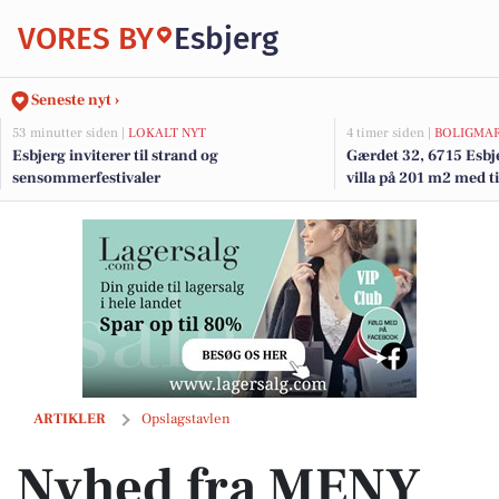
VORES BY
Esbjerg
Seneste nyt ›
53 minutter siden |
LOKALT NYT
4 timer siden |
BOLIGMA
Esbjerg inviterer til strand og
Gærdet 32, 6715 Esb
sensommerfestivaler
villa på 201 m2 med t
værksted på 44 m2 opf
Nyhed fra MENY HJERTING: Ny ravgylden pale ale fra Skuldborg Bry
ARTIKLER
Opslagstavlen
Nyhed fra MENY