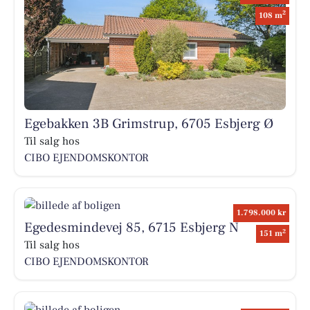
2
108 m
Egebakken 3B Grimstrup, 6705 Esbjerg Ø
Til salg hos
CIBO EJENDOMSKONTOR
1.798.000 kr
Egedesmindevej 85, 6715 Esbjerg N
2
151 m
Til salg hos
CIBO EJENDOMSKONTOR