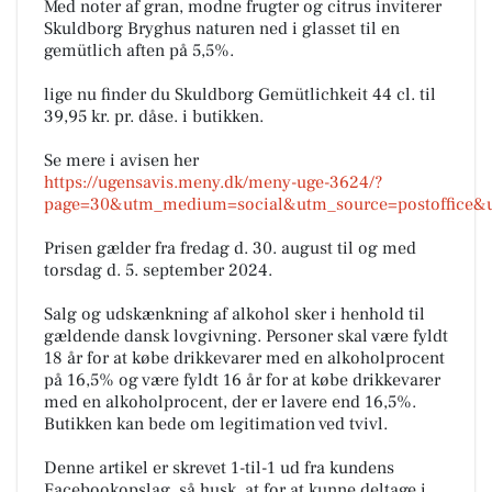
Med noter af gran, modne frugter og citrus inviterer
Skuldborg Bryghus naturen ned i glasset til en
gemütlich aften på 5,5%.
lige nu finder du Skuldborg Gemütlichkeit 44 cl. til
39,95 kr. pr. dåse. i butikken.
Se mere i avisen her
https://ugensavis.meny.dk/meny-uge-3624/?
page=30&utm_medium=social&utm_source=postoffice&
Prisen gælder fra fredag d. 30. august til og med
torsdag d. 5. september 2024.
Salg og udskænkning af alkohol sker i henhold til
gældende dansk lovgivning. Personer skal være fyldt
18 år for at købe drikkevarer med en alkoholprocent
på 16,5% og være fyldt 16 år for at købe drikkevarer
med en alkoholprocent, der er lavere end 16,5%.
Butikken kan bede om legitimation ved tvivl.
Denne artikel er skrevet 1-til-1 ud fra kundens
Facebookopslag, så husk, at for at kunne deltage i