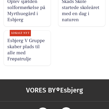
Oplev sjælden
Skads Skole
solformørkelse på
startede skoleåret
Myrthuegård i
med en dag i
Esbjerg
naturen
LOKALT NYT
Esbjerg V Gruppe
skaber plads til
alle med
Frøpatrulje
VORES BY
Esbjerg