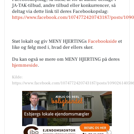
JA-TAK-tilbud, andre tilbud eller konkurrencer, så
deltag via dette link til deres Facebookopslag:
https://www.facebook.com/1074772420743187/posts/109
Støt lokalt og giv MENY HJERTINGs
Facebookside
et
like og følg med i, hvad der ellers sker.
Du kan også se mere om MENY HJERTING på deres
hjemmeside
.
Kilde:
https://www.facebook.com/1074772420743187/posts/10902614058