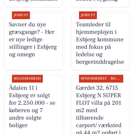
JOBNYT
JOBNYT
Savner du nye
Teamleder til
græsgange? - Her
hjemmeplejen i
er nye ledige
Esbjerg kommune
stillinger i Esbjerg
med fokus på
og omegn
ledelse og
borgerinddragelse
BOLIGMARKED
SPONSORERET
BOLIGMARKED
Ådalen 11 i
Gærdet 32, 6715
Esbjerg er solgt
Esbjerg N SUPER
for 2.250.000 - se
FLOT villa på 201
køberen og 7
m2 med
andre solgte
tilhørende
boliger
carport/ værksted
på 44 m2 opført i