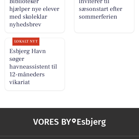
Biblioteker
inviterer til
hjælper nye elever
sæsonstart efter
med skoleklar
sommerferien
nyhedsbrev
LOKALT NYT
Esbjerg Havn
søger
havneassistent til
12-måneders
vikariat
VORES BY
Esbjerg