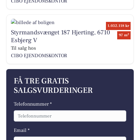
CIBO EJENDOMSKONTOR
1.032.118 kr
Styrmandsvænget 187 Hjerting, 6710
2
97 m
Esbjerg V
Til salg hos
CIBO EJENDOMSKONTOR
FÅ TRE GRATIS
SALGSVURDERINGER
Telefonnummer *
Email *