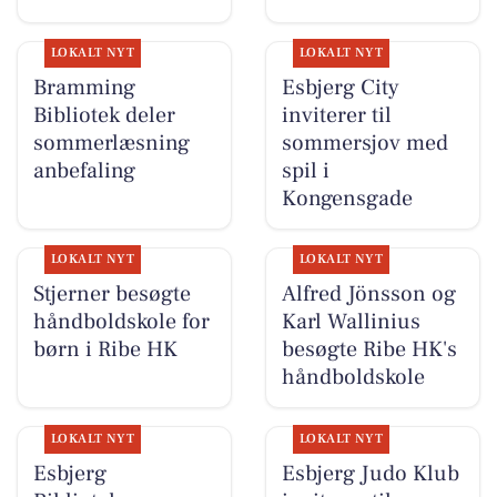
LOKALT NYT
LOKALT NYT
Bramming
Esbjerg City
Bibliotek deler
inviterer til
sommerlæsning
sommersjov med
anbefaling
spil i
Kongensgade
LOKALT NYT
LOKALT NYT
Stjerner besøgte
Alfred Jönsson og
håndboldskole for
Karl Wallinius
børn i Ribe HK
besøgte Ribe HK's
håndboldskole
LOKALT NYT
LOKALT NYT
Esbjerg
Esbjerg Judo Klub