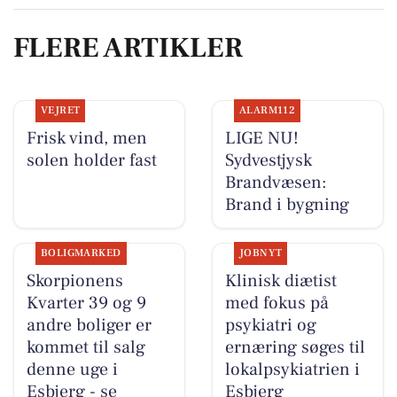
FLERE ARTIKLER
VEJRET
ALARM112
Frisk vind, men
LIGE NU!
solen holder fast
Sydvestjysk
Brandvæsen:
Brand i bygning
BOLIGMARKED
JOBNYT
Skorpionens
Klinisk diætist
Kvarter 39 og 9
med fokus på
andre boliger er
psykiatri og
kommet til salg
ernæring søges til
denne uge i
lokalpsykiatrien i
Esbjerg - se
Esbjerg