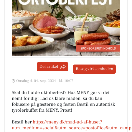
Del artikel
Besøg virksomheden
Onsdag d. 04. sep. 2024 - kl. 10:07
Skal du holde oktoberfest? Hos MENY gør vi det
nemt for dig! Lad os klare maden, så du kan
fokusere på gæsterne og festen Bestil en autentisk
tyrolerbuffet fra MENY. Prost!
Bestil her
https://meny.dk/mad-ud-af-huset?
utm_medium=social&utm_source=postoffice&utm_cam