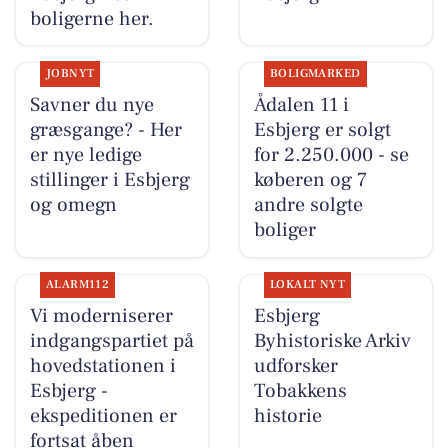
boligerne her.
JOBNYT
BOLIGMARKED
Savner du nye
Ådalen 11 i
græsgange? - Her
Esbjerg er solgt
er nye ledige
for 2.250.000 - se
stillinger i Esbjerg
køberen og 7
og omegn
andre solgte
boliger
ALARM112
LOKALT NYT
Vi moderniserer
Esbjerg
indgangspartiet på
Byhistoriske Arkiv
hovedstationen i
udforsker
Esbjerg -
Tobakkens
ekspeditionen er
historie
fortsat åben