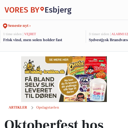
VORES BY
Esbjerg
Seneste nyt ›
1 time siden |
VEJRET
3 timer siden |
ALARM11
Frisk vind, men solen holder fast
Sydvestjysk Brandvæs
Oktoberfest hos MENY Hjerting: Bestil autentisk tyrolerbuffet til din 
ARTIKLER
Opslagstavlen
Oktoberfest hos