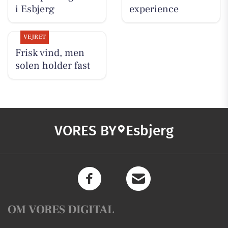
i Esbjerg
experience
VEJRET
Frisk vind, men
solen holder fast
VORES BY
Esbjerg
OM VORES DIGITAL