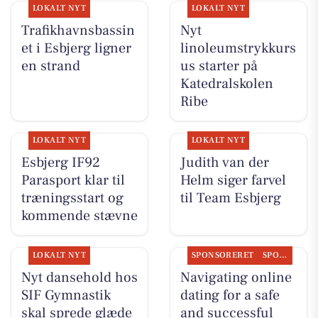
LOKALT NYT
LOKALT NYT
Trafikhavnsbassin
Nyt
et i Esbjerg ligner
linoleumstrykkurs
en strand
us starter på
Katedralskolen
Ribe
LOKALT NYT
LOKALT NYT
Esbjerg IF92
Judith van der
Parasport klar til
Helm siger farvel
træningsstart og
til Team Esbjerg
kommende stævne
LOKALT NYT
SPONSORERET
SPONSORERET INDHOLD
Nyt dansehold hos
Navigating online
SIF Gymnastik
dating for a safe
skal sprede glæde
and successful