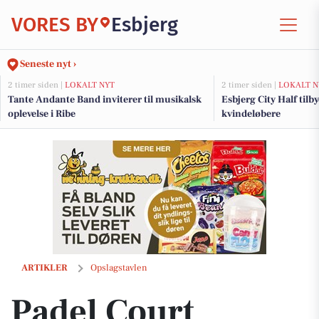
VORES BY
Esbjerg
Seneste nyt ›
2 timer siden |
LOKALT NYT
2 timer siden |
LOKALT N
Tante Andante Band inviterer til musikalsk
Esbjerg City Half tilb
oplevelse i Ribe
kvindeløbere
Padel Court Esbjerg ønsker glædelig jul og holder åbent hele julen
ARTIKLER
Opslagstavlen
Padel Court