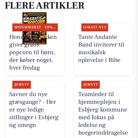
FLERE ARTIKLER
SPONSORERET
OPSLAGSTAVLEN
LOKALT NYT
Honning-krukken
Tante Andante
giver gratis
Band inviterer til
popcorn til børn,
musikalsk
der køber noget,
oplevelse i Ribe
hver fredag
JOBNYT
JOBNYT
Savner du nye
Teamleder til
græsgange? - Her
hjemmeplejen i
er nye ledige
Esbjerg kommune
stillinger i Esbjerg
med fokus på
og omegn
ledelse og
borgerinddragelse