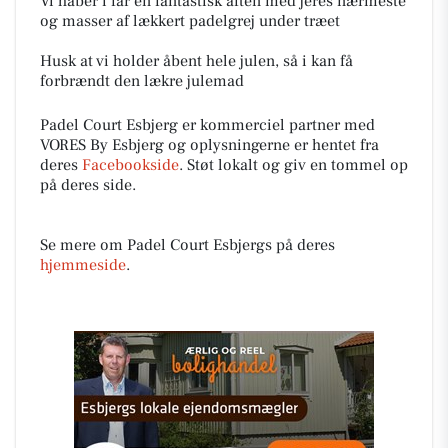
Vi håber i får en fantastisk aften med jeres nærmeste
og masser af lækkert padelgrej under træet
Husk at vi holder åbent hele julen, så i kan få
forbrændt den lækre julemad
Padel Court Esbjerg er kommerciel partner med
VORES By Esbjerg og oplysningerne er hentet fra
deres
Facebookside
. Støt lokalt og giv en tommel op
på deres side.
Se mere om Padel Court Esbjergs på deres
hjemmeside
.