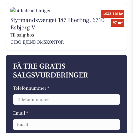
1.032.118 kr
Styrmandsvænget 187 Hjerting, 6710
2
97 m
Esbjerg V
Til salg hos
CIBO EJENDOMSKONTOR
FÅ TRE GRATIS
SALGSVURDERINGER
Telefonnummer *
Email *