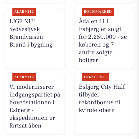
ALARM112
BOLIGMARKED
LIGE NU!
Ådalen 11 i
Sydvestjysk
Esbjerg er solgt
Brandvæsen:
for 2.250.000 - se
Brand i bygning
køberen og 7
andre solgte
boliger
ALARM112
LOKALT NYT
Vi moderniserer
Esbjerg City Half
indgangspartiet på
tilbyder
hovedstationen i
rekordbonus til
Esbjerg -
kvindeløbere
ekspeditionen er
fortsat åben