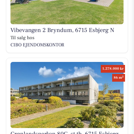
Vibevangen 2 Bryndum, 6715 Esbjerg N
Til salg hos
CIBO EJENDOMSKONTOR
1.278.000 kr
2
86 m
Grønlandsparken 80C, st th, 6715 Esbjerg