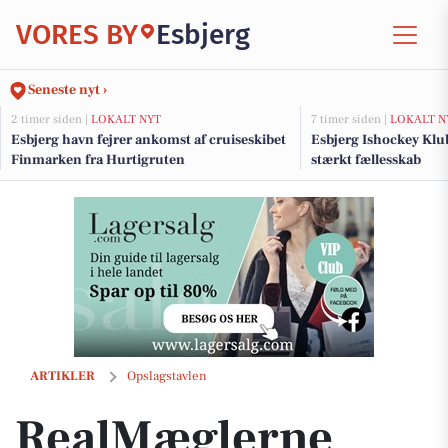
VORES BY
Esbjerg
Seneste nyt ›
2 timer siden |
LOKALT NYT
7 timer siden |
LOKALT N
Esbjerg havn fejrer ankomst af cruiseskibet
Esbjerg Ishockey Klub
Finmarken fra Hurtigruten
stærkt fællesskab
RealMæglerne Esbjerg og Bramming præsenterer indflytningsklar do
ARTIKLER
Opslagstavlen
RealMæglerne