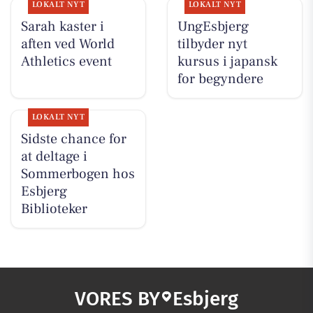
LOKALT NYT
LOKALT NYT
Sarah kaster i
UngEsbjerg
aften ved World
tilbyder nyt
Athletics event
kursus i japansk
for begyndere
LOKALT NYT
Sidste chance for
at deltage i
Sommerbogen hos
Esbjerg
Biblioteker
VORES BY
Esbjerg