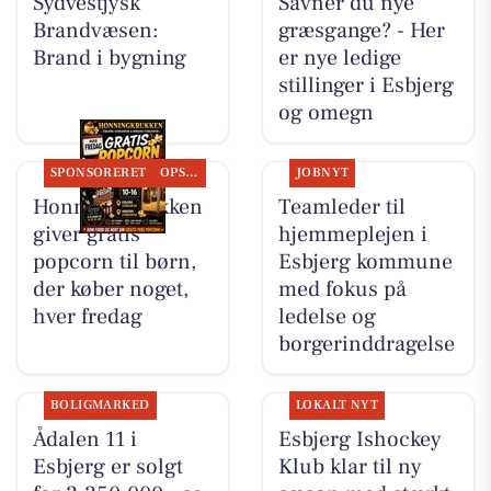
Sydvestjysk
Savner du nye
Brandvæsen:
græsgange? - Her
Brand i bygning
er nye ledige
stillinger i Esbjerg
og omegn
SPONSORERET
OPSLAGSTAVLEN
JOBNYT
Honning-krukken
Teamleder til
giver gratis
hjemmeplejen i
popcorn til børn,
Esbjerg kommune
der køber noget,
med fokus på
hver fredag
ledelse og
borgerinddragelse
BOLIGMARKED
LOKALT NYT
Ådalen 11 i
Esbjerg Ishockey
Esbjerg er solgt
Klub klar til ny