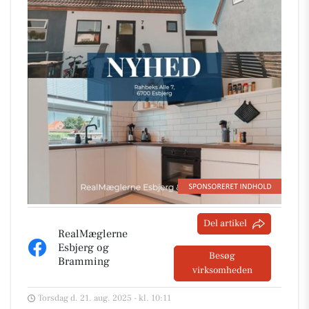
Del artikel
RealMæglerne
Esbjerg og
Besøg
Bramming
virksomheden
Torsdag d. 21. aug. 2025 - kl. 10:11