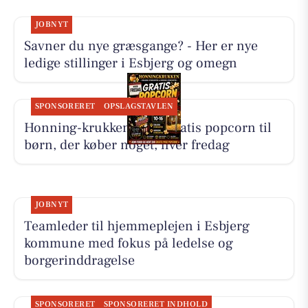
JOBNYT
Savner du nye græsgange? - Her er nye
ledige stillinger i Esbjerg og omegn
SPONSORERET
OPSLAGSTAVLEN
Honning-krukken giver gratis popcorn til
børn, der køber noget, hver fredag
JOBNYT
Teamleder til hjemmeplejen i Esbjerg
kommune med fokus på ledelse og
borgerinddragelse
SPONSORERET
SPONSORERET INDHOLD