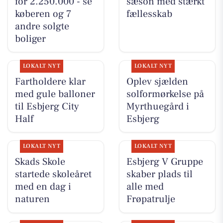
for 2.250.000 - se
sæson med stærkt
køberen og 7
fællesskab
andre solgte
boliger
LOKALT NYT
LOKALT NYT
Fartholdere klar
Oplev sjælden
med gule balloner
solformørkelse på
til Esbjerg City
Myrthuegård i
Half
Esbjerg
LOKALT NYT
LOKALT NYT
Skads Skole
Esbjerg V Gruppe
startede skoleåret
skaber plads til
med en dag i
alle med
naturen
Frøpatrulje