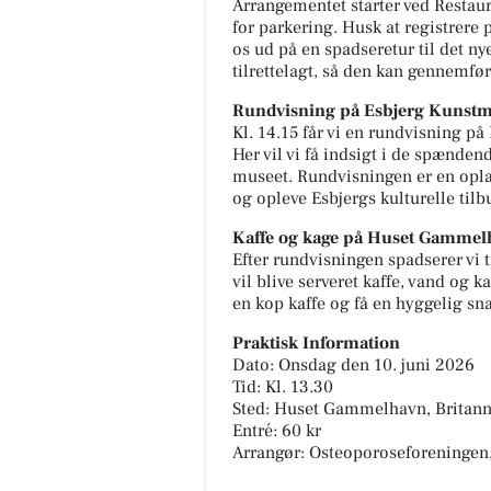
Arrangementet starter ved Resta
for parkering. Husk at registrere
os ud på en spadseretur til det n
tilrettelagt, så den kan gennemfør
Rundvisning på Esbjerg Kuns
Kl. 14.15 får vi en rundvisning p
Her vil vi få indsigt i de spænden
museet. Rundvisningen er en opla
og opleve Esbjergs kulturelle tilb
Kaffe og kage på Huset Gammel
Efter rundvisningen spadserer vi 
vil blive serveret kaffe, vand og k
en kop kaffe og få en hyggelig sn
Praktisk Information
Dato: Onsdag den 10. juni 2026
Tid: Kl. 13.30
Sted: Huset Gammelhavn, Britanni
Entré: 60 kr
Arrangør: Osteoporoseforeningen,