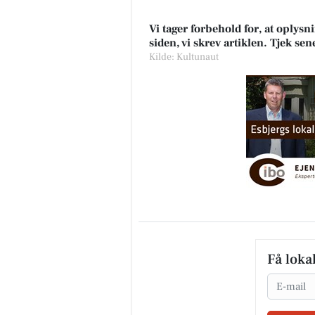
Vi tager forbehold for, at oply
siden, vi skrev artiklen. Tjek se
Kilde: Kultunaut
Få loka
Email