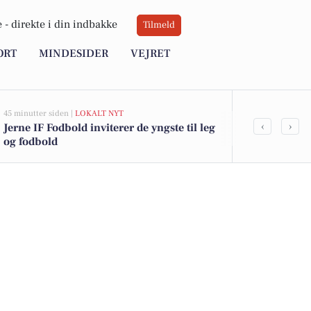
 -
direkte i din indbakke
Tilmeld
ORT
MINDESIDER
VEJRET
45 minutter siden |
LOKALT NYT
1 time siden |
LO
‹
›
Jerne IF Fodbold inviterer de yngste til leg
Falck Esbjerg 
og fodbold
brandværne