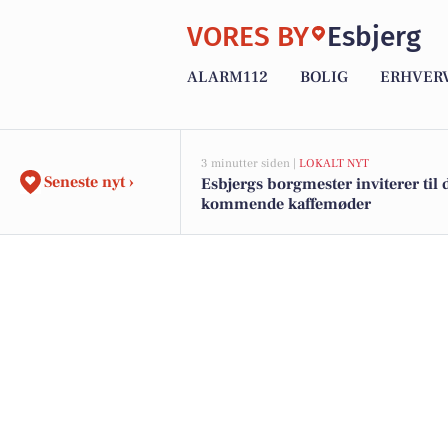
VORES BY
Esbjerg
ALARM112
BOLIG
ERHVER
3 minutter siden |
LOKALT NYT
Seneste nyt ›
Esbjergs borgmester inviterer til 
kommende kaffemøder