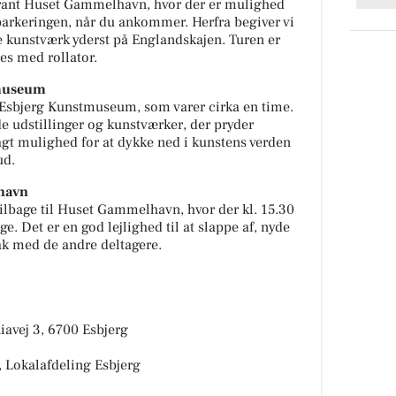
urant Huset Gammelhavn, hvor der er mulighed
 parkeringen, når du ankommer. Herfra begiver vi
ye kunstværk yderst på Englandskajen. Turen er
es med rollator.
tmuseum
å Esbjerg Kunstmuseum, som varer cirka en time.
de udstillinger og kunstværker, der pryder
gt mulighed for at dykke ned i kunstens verden
ud.
havn
tilbage til Huset Gammelhavn, hvor der kl. 15.30
age. Det er en god lejlighed til at slappe af, nyde
ak med de andre deltagere.
avej 3, 6700 Esbjerg
 Lokalafdeling Esbjerg