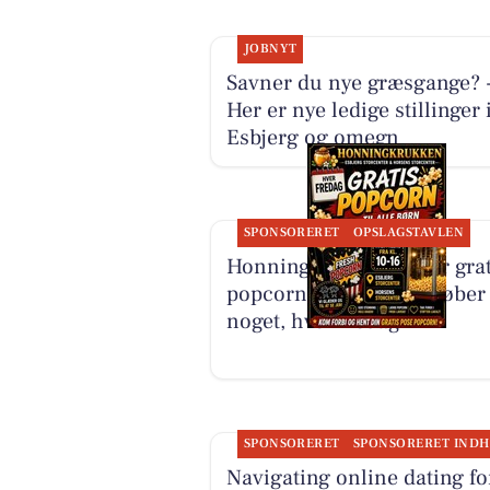
JOBNYT
Savner du nye græsgange? 
Her er nye ledige stillinger 
Esbjerg og omegn
SPONSORERET
OPSLAGSTAVLEN
Honning-krukken giver grat
popcorn til børn, der køber
noget, hver fredag
SPONSORERET
Navigating online dating fo