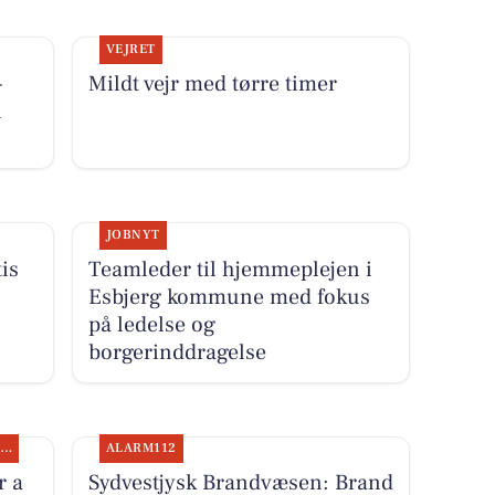
VEJRET
-
Mildt vejr med tørre timer
i
JOBNYT
is
Teamleder til hjemmeplejen i
Esbjerg kommune med fokus
på ledelse og
borgerinddragelse
SPONSORERET INDHOLD
ALARM112
r a
Sydvestjysk Brandvæsen: Brand