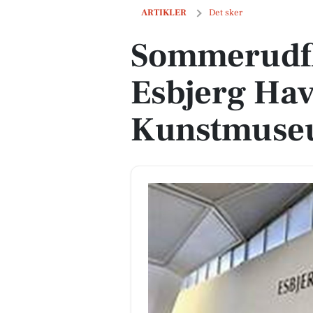
Sommerudflugt: Oplev Esbjerg Havn
ARTIKLER
Det sker
Sommerudfl
Esbjerg Ha
Kunstmus