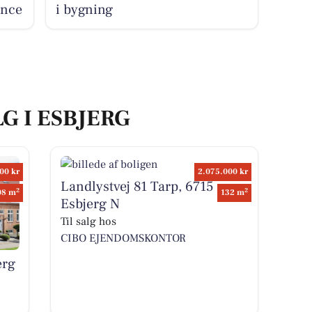
ence
i bygning
G I ESBJERG
00 kr
2.075.000 kr
Landlystvej 81 Tarp, 6715
2
2
08 m
132 m
Esbjerg N
Til salg hos
CIBO EJENDOMSKONTOR
erg