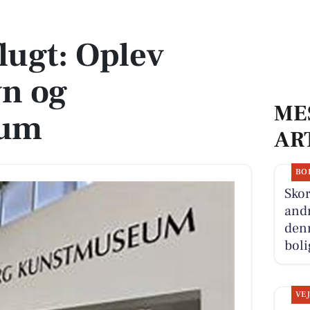
 og Kunstmuseum
ugt: Oplev
vn og
ME
eum
AR
BO
Skor
andr
denn
boli
VE