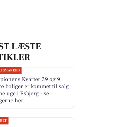
ST LÆSTE
TIKLER
LIGMARKED
pionens Kvarter 39 og 9
e boliger er kommet til salg
e uge i Esbjerg - se
gerne her.
JRET