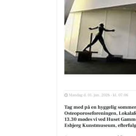
Mandag d. 01. jun. 2026 - kl. 07:06
Tag med på en hyggelig sommerud
Osteoporoseforeningen, Lokalafd
13.30 mødes vi ved Huset Gamme
Esbjerg Kunstmuseum, efterfulgt