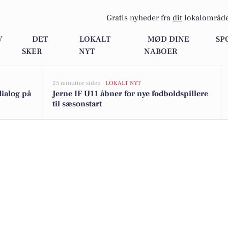
Gratis nyheder fra
dit
lokalområde
V
DET
LOKALT
MØD DINE
SP
SKER
NYT
NABOER
25 minutter siden |
LOKALT NYT
dialog på
Jerne IF U11 åbner for nye fodboldspillere
til sæsonstart