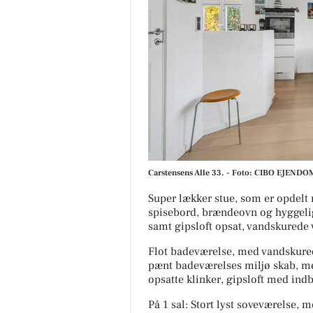
Carstensens Alle 33. - Foto: CIBO EJEN
Super lækker stue, som er opdelt m
spisebord, brændeovn og hyggelig
samt gipsloft opsat, vandskurede 
Flot badeværelse, med vandskure
pænt badeværelses miljø skab, me
opsatte klinker, gipsloft med ind
På 1 sal: Stort lyst soveværelse,