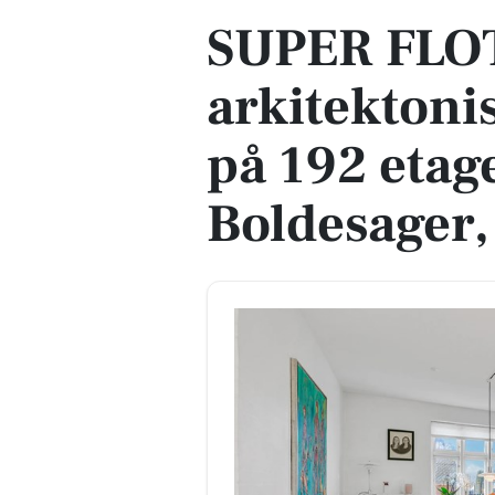
SUPER FLOT
arkitektonis
på 192 etag
Boldesager,