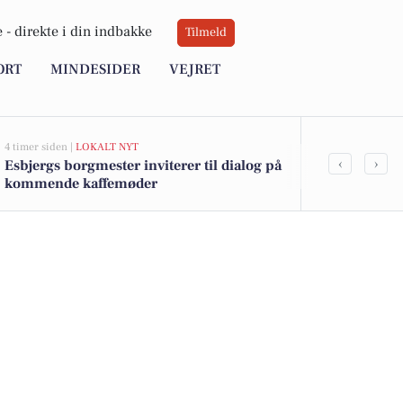
 -
direkte i din indbakke
Tilmeld
ORT
MINDESIDER
VEJRET
4 timer siden |
LOKALT NYT
5 timer siden |
LO
‹
›
Esbjergs borgmester inviterer til dialog på
Jerne IF U11
kommende kaffemøder
til sæsonstar