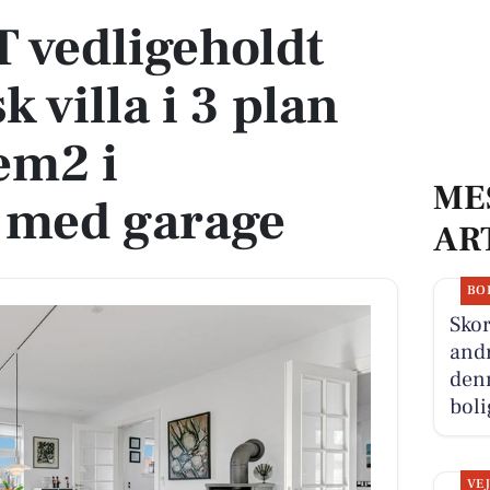
 vedligeholdt
k villa i 3 plan
em2 i
ME
 med garage
AR
BO
Skor
andr
denn
boli
VE