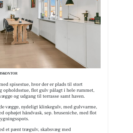
DOMSKONTOR
ed spisestue, hvor der er plads til stort
 opholdsstue, flot gulv pålagt i hele rummet,
vægge og udgang til terrasse samt haven.
de vægge, nydeligt klinkegulv, med gulvvarme,
d ophøjet håndvask, sep. bruseniche, med flot
bygningsspots.
 med et pænt trægulv, skabsvæg med