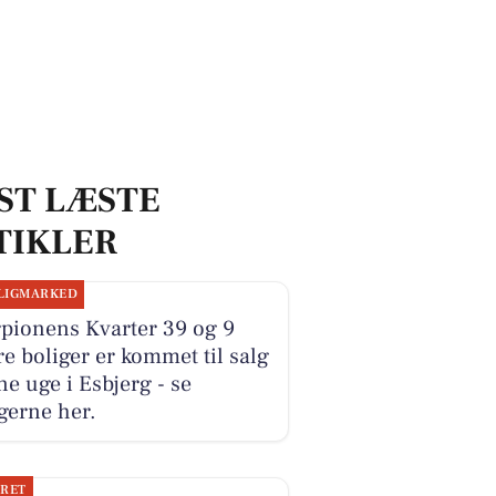
ST LÆSTE
TIKLER
LIGMARKED
pionens Kvarter 39 og 9
e boliger er kommet til salg
e uge i Esbjerg - se
gerne her.
JRET