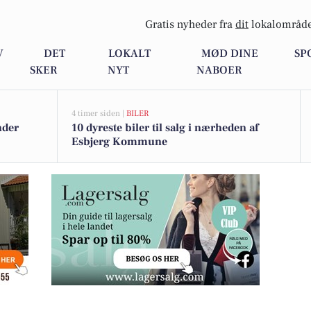
Gratis nyheder fra
dit
lokalområde
V
DET
LOKALT
MØD DINE
SP
SKER
NYT
NABOER
4 timer siden |
BILER
nder
10 dyreste biler til salg i nærheden af
Esbjerg Kommune
villa i 3 plan på 192 etagem2 i Boldesager, med garage