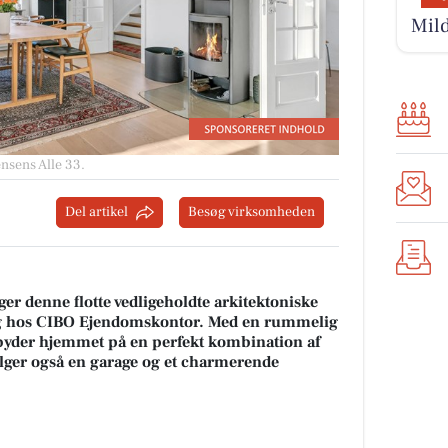
Mild
nsens Alle 33.
Del artikel
Besøg virksomheden
gger denne flotte vedligeholdte arkitektoniske
 salg hos CIBO Ejendomskontor. Med en rummelig
 byder hjemmet på en perfekt kombination af
følger også en garage og et charmerende