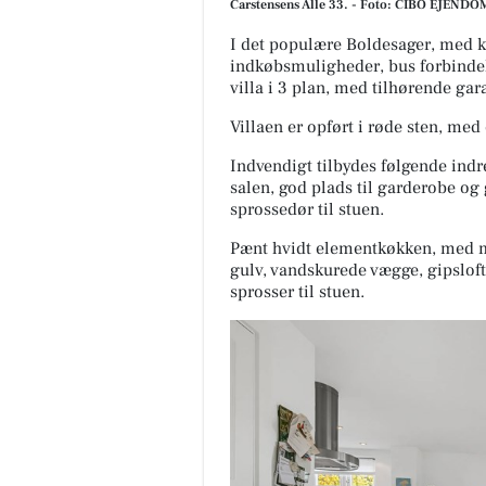
Carstensens Alle 33. - Foto: CIBO EJEN
I det populære Boldesager, med ko
indkøbsmuligheder, bus forbindels
villa i 3 plan, med tilhørende ga
Villaen er opført i røde sten, med
Indvendigt tilbydes følgende indret
salen, god plads til garderobe og
sprossedør til stuen.
Pænt hvidt elementkøkken, med mø
gulv, vandskurede vægge, gipslo
sprosser til stuen.