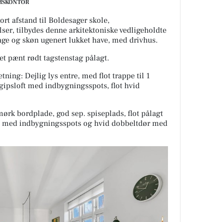
DOMSKONTOR
rt afstand til Boldesager skole,
er, tilbydes denne arkitektoniske vedligeholdte
rage og skøn ugenert lukket have, med drivhus.
 et pænt rødt tagstenstag pålagt.
ning: Dejlig lys entre, med flot trappe til 1
 gipsloft med indbygningsspots, flot hvid
rk bordplade, god sep. spiseplads, flot pålagt
ft med indbygningsspots og hvid dobbeltdør med