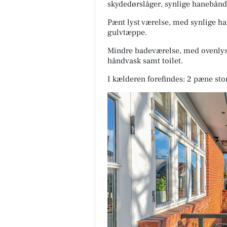
skydedørslåger, synlige hanebånd 
Pænt lyst værelse, med synlige h
gulvtæppe.
Mindre badeværelse, med ovenlysv
håndvask samt toilet.
I kælderen forefindes: 2 pæne stor