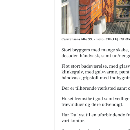
Carstensens Alle 33. - Foto: CIBO EJEN
Stort bryggers med mange skabe, 
desuden håndvask, samt ud/nedgan
Flot stort badeværelse, med glasv
klinkegulv, med gulvvarme, pænt
håndvask, gipsloft med indbygni
Der er tilhørende værksted samt o
Huset fremstår i god samt vedlige
trævinduer og døre udvendigt.
Har Du lyst til en uforbindende fr
vort kontor.