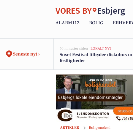
VORES BY
Esbjerg
ALARM112
BOLIG
ERHVER
50 minutter siden |
LOKALT NYT
Seneste nyt ›
Suset Festival tilbyder diskobus u
festligheder
SUPER FLOT vedligeholdt arkitektonisk 
ARTIKLER
Boligmarked