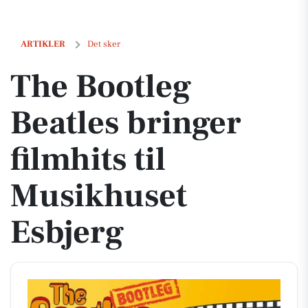
The Bootleg Beatles bringer filmhits til Musikhuset Esbjerg
ARTIKLER
Det sker
The Bootleg
Beatles bringer
filmhits til
Musikhuset
Esbjerg