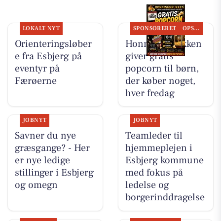
LOKALT NYT
SPONSORERET
OPSLAGSTAVLEN
Orienteringsløber
Honning-krukken
e fra Esbjerg på
giver gratis
eventyr på
popcorn til børn,
Færøerne
der køber noget,
hver fredag
JOBNYT
JOBNYT
Savner du nye
Teamleder til
græsgange? - Her
hjemmeplejen i
er nye ledige
Esbjerg kommune
stillinger i Esbjerg
med fokus på
og omegn
ledelse og
borgerinddragelse