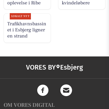
oplevelse i Ribe
kvindeløbere
LOKALT NYT
Trafikhavnsbassin
et i Esbjerg ligner
en strand
VORES BY
Esbjerg
OM VORES DIGITAL