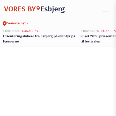
VORES BY
Esbjerg
Seneste nyt ›
1 time siden |
LOKALT NYT
2 timer siden |
LOKALT N
Orienteringsløbere fra Esbjerg på eventyr på
Suset 2026 præsenter
Færøerne
til festivalen