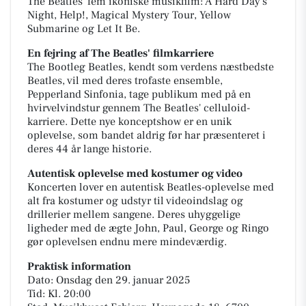
The Beatles' fem ikoniske musikfilm: A Hard Day's
Night, Help!, Magical Mystery Tour, Yellow
Submarine og Let It Be.
En fejring af The Beatles' filmkarriere
The Bootleg Beatles, kendt som verdens næstbedste
Beatles, vil med deres trofaste ensemble,
Pepperland Sinfonia, tage publikum med på en
hvirvelvindstur gennem The Beatles' celluloid-
karriere. Dette nye konceptshow er en unik
oplevelse, som bandet aldrig før har præsenteret i
deres 44 år lange historie.
Autentisk oplevelse med kostumer og video
Koncerten lover en autentisk Beatles-oplevelse med
alt fra kostumer og udstyr til videoindslag og
drillerier mellem sangene. Deres uhyggelige
ligheder med de ægte John, Paul, George og Ringo
gør oplevelsen endnu mere mindeværdig.
Praktisk information
Dato: Onsdag den 29. januar 2025
Tid: Kl. 20:00