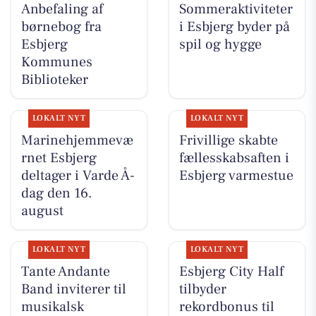
Anbefaling af
Sommeraktiviteter
børnebog fra
i Esbjerg byder på
Esbjerg
spil og hygge
Kommunes
Biblioteker
LOKALT NYT
LOKALT NYT
Marinehjemmevæ
Frivillige skabte
rnet Esbjerg
fællesskabsaften i
deltager i Varde Å-
Esbjerg varmestue
dag den 16.
august
LOKALT NYT
LOKALT NYT
Tante Andante
Esbjerg City Half
Band inviterer til
tilbyder
musikalsk
rekordbonus til