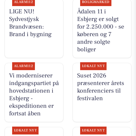
ALARM112
BOLIGMARKED
LIGE NU!
Ådalen 11 i
Sydvestjysk
Esbjerg er solgt
Brandvæsen:
for 2.250.000 - se
Brand i bygning
køberen og 7
andre solgte
boliger
ALARM112
LOKALT NYT
Vi moderniserer
Suset 2026
indgangspartiet på
præsenterer årets
hovedstationen i
konferenciers til
Esbjerg -
festivalen
ekspeditionen er
fortsat åben
LOKALT NYT
LOKALT NYT