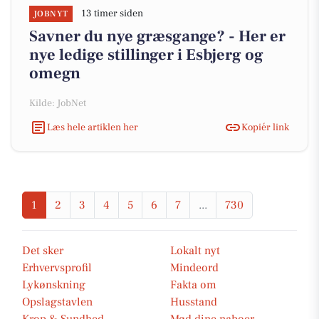
13 timer siden
JOBNYT
Savner du nye græsgange? - Her er
nye ledige stillinger i Esbjerg og
omegn
Kilde: JobNet
Læs hele artiklen her
Kopiér link
1
2
3
4
5
6
7
...
730
Det sker
Lokalt nyt
Erhvervsprofil
Mindeord
Lykønskning
Fakta om
Opslagstavlen
Husstand