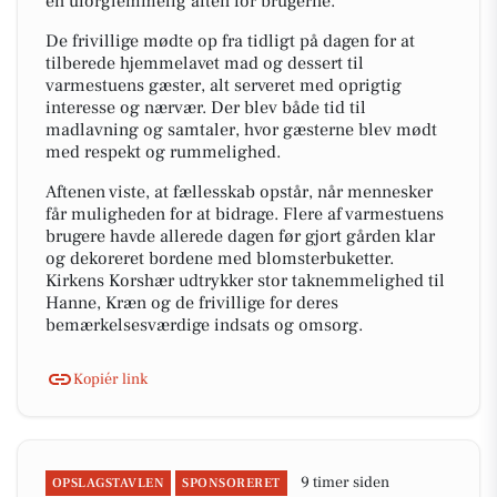
en uforglemmelig aften for brugerne.
De frivillige mødte op fra tidligt på dagen for at
tilberede hjemmelavet mad og dessert til
varmestuens gæster, alt serveret med oprigtig
interesse og nærvær. Der blev både tid til
madlavning og samtaler, hvor gæsterne blev mødt
med respekt og rummelighed.
Aftenen viste, at fællesskab opstår, når mennesker
får muligheden for at bidrage. Flere af varmestuens
brugere havde allerede dagen før gjort gården klar
og dekoreret bordene med blomsterbuketter.
Kirkens Korshær udtrykker stor taknemmelighed til
Hanne, Kræn og de frivillige for deres
bemærkelsesværdige indsats og omsorg.
Kopiér link
9 timer siden
OPSLAGSTAVLEN
SPONSORERET