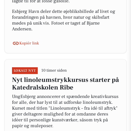
lagde til for at losse gasolie.
Esbjerg Havn deler dette øjebliksbillede af livet og
forandringen på havnen, hvor natur og skibsfart
mødes på unik vis. Fotoet er taget af Bjarne
Andersen.
Kopiér link
10 timer siden
LOKALT NYT
Nyt linoleumstrykkursus starter på
Katedralskolen Ribe
UngEsbjerg annoncerer et spændende kreativkursus
for alle, der har lyst til at udforske linoleumstryk.
Kurset med titlen "Linoleumstryk – fra idé til aftryk"
giver deltagere mulighed for at omdanne deres
idéer til personlige kunstværker, såsom tryk på
papir og muleposer.