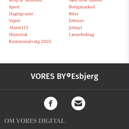
Krop & Sundhed
Mød dine naboer
Sport
Boligmarked
Dagligvarer
Biler
Vejret
Erhverv
Alarm112
Jobnyt
Historisk
Læserbidrag
Kommunalvalg 2025
VORES BY
Esbjerg
OM VORES DIGITAL