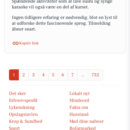
Spændende aktiviteter som at lave sushi og synge
karaoke vil også være en del af kurset.
Ingen tidligere erfaring er nødvendig, blot en lyst til
at udforske dette fascinerende sprog. Tilmelding
åbner snart.
Kopiér link
1
2
3
4
5
6
7
...
732
Det sker
Lokalt nyt
Erhvervsprofil
Mindeord
Lykønskning
Fakta om
Opslagstavlen
Husstand
Krop & Sundhed
Mød dine naboer
Sport
Boligmarked