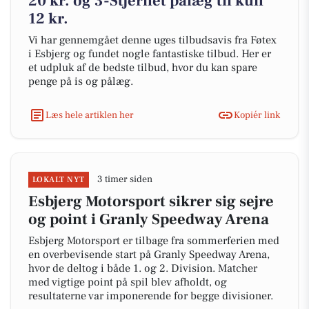
20 kr. og 3-Stjernet pålæg til kun
12 kr.
Vi har gennemgået denne uges tilbudsavis fra Føtex
i Esbjerg og fundet nogle fantastiske tilbud. Her er
et udpluk af de bedste tilbud, hvor du kan spare
penge på is og pålæg.
Læs hele artiklen her
Kopiér link
3 timer siden
LOKALT NYT
Esbjerg Motorsport sikrer sig sejre
og point i Granly Speedway Arena
Esbjerg Motorsport er tilbage fra sommerferien med
en overbevisende start på Granly Speedway Arena,
hvor de deltog i både 1. og 2. Division. Matcher
med vigtige point på spil blev afholdt, og
resultaterne var imponerende for begge divisioner.