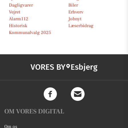
Dagligvarer
Biler
Vejret
Erhverv
Alarm112
Jobnyt
Historisk
Læserbidrag
Kommunalvalg 2025
VORES BY
Esbjerg
OM VORES DIGITAL
Om os