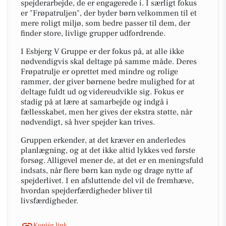
spejderarbejde, de er engagerede i. I særligt fokus
er "Frøpatruljen", der byder børn velkommen til et
mere roligt miljø, som bedre passer til dem, der
finder store, livlige grupper udfordrende.
I Esbjerg V Gruppe er der fokus på, at alle ikke
nødvendigvis skal deltage på samme måde. Deres
Frøpatrulje er oprettet med mindre og rolige
rammer, der giver børnene bedre mulighed for at
deltage fuldt ud og videreudvikle sig. Fokus er
stadig på at lære at samarbejde og indgå i
fællesskabet, men her gives der ekstra støtte, når
nødvendigt, så hver spejder kan trives.
Gruppen erkender, at det kræver en anderledes
planlægning, og at det ikke altid lykkes ved første
forsøg. Alligevel mener de, at det er en meningsfuld
indsats, når flere børn kan nyde og drage nytte af
spejderlivet. I en afsluttende del vil de fremhæve,
hvordan spejderfærdigheder bliver til
livsfærdigheder.
Kopiér link