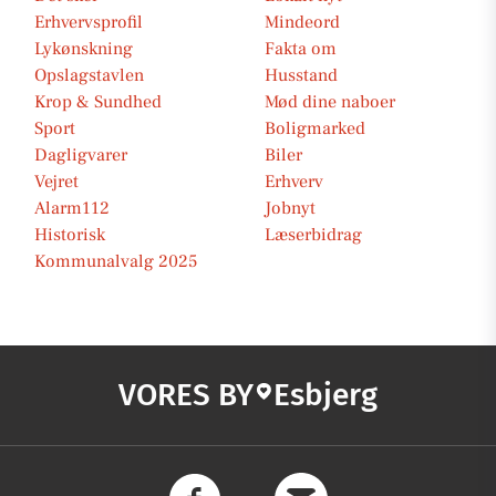
Erhvervsprofil
Mindeord
Lykønskning
Fakta om
Opslagstavlen
Husstand
Krop & Sundhed
Mød dine naboer
Sport
Boligmarked
Dagligvarer
Biler
Vejret
Erhverv
Alarm112
Jobnyt
Historisk
Læserbidrag
Kommunalvalg 2025
VORES BY
Esbjerg