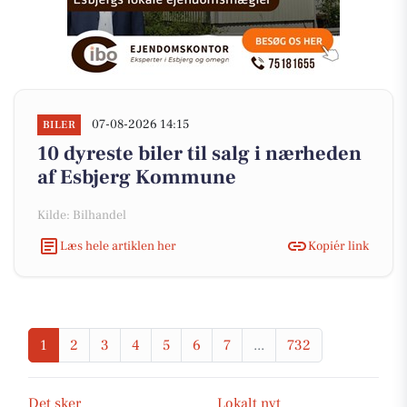
07-08-2026 14:15
BILER
10 dyreste biler til salg i nærheden
af Esbjerg Kommune
Kilde: Bilhandel
Læs hele artiklen her
Kopiér link
1
2
3
4
5
6
7
...
732
Det sker
Lokalt nyt