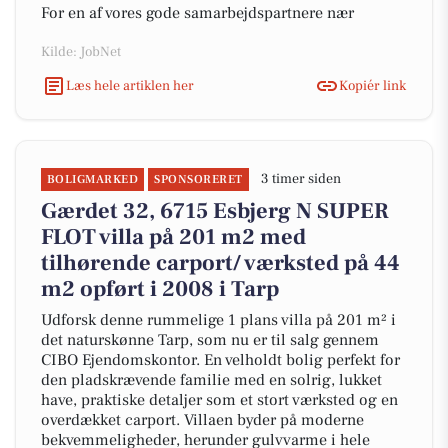
For en af vores gode samarbejdspartnere nær
Kilde: JobNet
Læs hele artiklen her
Kopiér link
3 timer siden
BOLIGMARKED
SPONSORERET
Gærdet 32, 6715 Esbjerg N SUPER
FLOT villa på 201 m2 med
tilhørende carport/ værksted på 44
m2 opført i 2008 i Tarp
Udforsk denne rummelige 1 plans villa på 201 m² i
det naturskønne Tarp, som nu er til salg gennem
CIBO Ejendomskontor. En velholdt bolig perfekt for
den pladskrævende familie med en solrig, lukket
have, praktiske detaljer som et stort værksted og en
overdækket carport. Villaen byder på moderne
bekvemmeligheder, herunder gulvvarme i hele