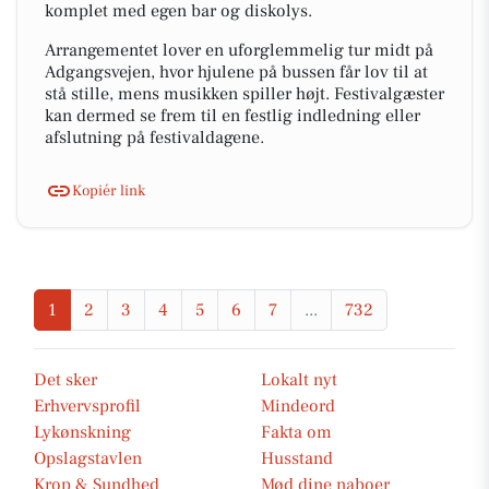
komplet med egen bar og diskolys.
Arrangementet lover en uforglemmelig tur midt på
Adgangsvejen, hvor hjulene på bussen får lov til at
stå stille, mens musikken spiller højt. Festivalgæster
kan dermed se frem til en festlig indledning eller
afslutning på festivaldagene.
Kopiér link
1
2
3
4
5
6
7
...
732
Det sker
Lokalt nyt
Erhvervsprofil
Mindeord
Lykønskning
Fakta om
Opslagstavlen
Husstand
Krop & Sundhed
Mød dine naboer