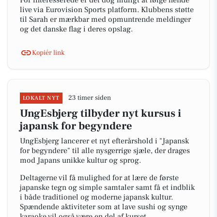
For interesserede er det dog muligt at følge hende
live via Eurovision Sports platform. Klubbens støtte
til Sarah er mærkbar med opmuntrende meldinger
og det danske flag i deres opslag.
Kopiér link
23 timer siden
LOKALT NYT
UngEsbjerg tilbyder nyt kursus i
japansk for begyndere
UngEsbjerg lancerer et nyt efterårshold i "Japansk
for begyndere" til alle nysgerrige sjæle, der drages
mod Japans unikke kultur og sprog.
Deltagerne vil få mulighed for at lære de første
japanske tegn og simple samtaler samt få et indblik
i både traditionel og moderne japansk kultur.
Spændende aktiviteter som at lave sushi og synge
karaoke vil også være en del af kurset.