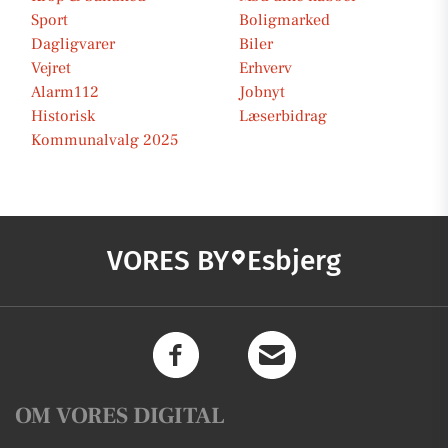
Sport
Boligmarked
Dagligvarer
Biler
Vejret
Erhverv
Alarm112
Jobnyt
Historisk
Læserbidrag
Kommunalvalg 2025
VORES BY
Esbjerg
OM VORES DIGITAL