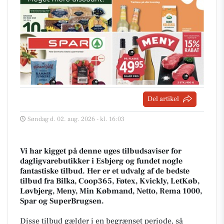
Del artikel
Søndag d. 02. aug. 2026 - kl. 16:03
Vi har kigget på denne uges tilbudsaviser for
dagligvarebutikker i Esbjerg og fundet nogle
fantastiske tilbud. Her er et udvalg af de bedste
tilbud fra Bilka, Coop365, Føtex, Kvickly, LetKøb,
Løvbjerg, Meny, Min Købmand, Netto, Rema 1000,
Spar og SuperBrugsen.
Disse tilbud gælder i en begrænset periode, så