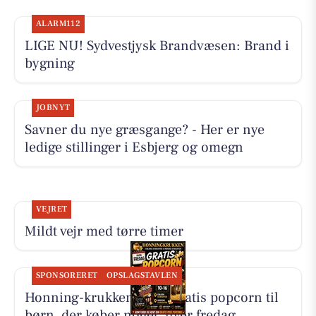
ALARM112
LIGE NU! Sydvestjysk Brandvæsen: Brand i
bygning
JOBNYT
Savner du nye græsgange? - Her er nye
ledige stillinger i Esbjerg og omegn
VEJRET
Mildt vejr med tørre timer
SPONSORERET
OPSLAGSTAVLEN
Honning-krukken giver gratis popcorn til
børn, der køber noget, hver fredag