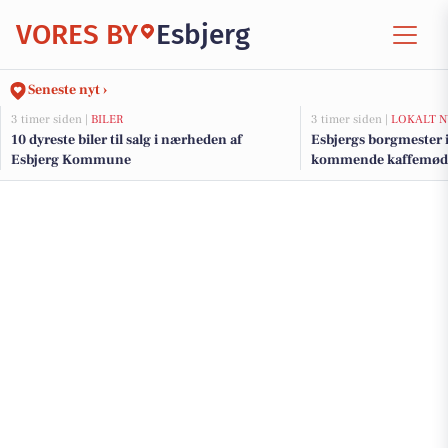
VORES BY
Esbjerg
Seneste nyt ›
3 timer siden |
BILER
3 timer siden |
LOKALT N
10 dyreste biler til salg i nærheden af
Esbjergs borgmester in
Esbjerg Kommune
kommende kaffemød