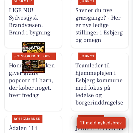
ALARM112
JOBNYT
LIGE NU!
Savner du nye
Sydvestjysk
græsgange? - Her
Brandvæsen:
er nye ledige
Brand i bygning
stillinger i Esbjerg
og omegn
SPONSORERET
OPSLAGSTAVLEN
JOBNYT
Honning-krukken
Teamleder til
giver gratis
hjemmeplejen i
popcorn til børn,
Esbjerg kommune
der køber noget,
med fokus på
hver fredag
ledelse og
borgerinddragelse
BOLIGMARKED
LOKALT NYT
Tilmeld nyhedsbrev
Ådalen 11 i
Jerne IF U11 åbner