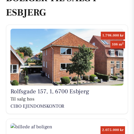
ESBJERG
1.798.000 kr
2
108 m
Rolfsgade 157, 1, 6700 Esbjerg
Til salg hos
CIBO EJENDOMSKONTOR
2.075.000 kr