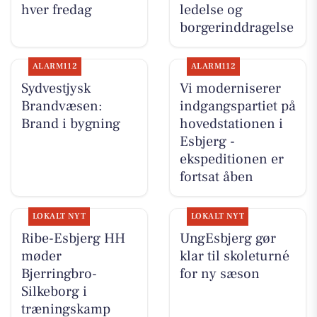
hver fredag
ledelse og
borgerinddragelse
ALARM112
ALARM112
Sydvestjysk
Vi moderniserer
Brandvæsen:
indgangspartiet på
Brand i bygning
hovedstationen i
Esbjerg -
ekspeditionen er
fortsat åben
LOKALT NYT
LOKALT NYT
Ribe-Esbjerg HH
UngEsbjerg gør
møder
klar til skoleturné
Bjerringbro-
for ny sæson
Silkeborg i
træningskamp