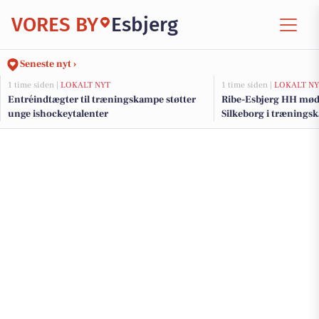
VORES BY
Esbjerg
Seneste nyt ›
1 time siden |
LOKALT NYT
1 time siden |
LOKALT NY
Entréindtægter til træningskampe støtter
Ribe-Esbjerg HH mød
unge ishockeytalenter
Silkeborg i trænings