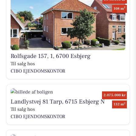
2
108 m
Rolfsgade 157, 1, 6700 Esbjerg
Til salg hos
CIBO EJENDOMSKONTOR
2.075.000 kr
Landlystvej 81 Tarp, 6715 Esbjerg N
2
132 m
Til salg hos
CIBO EJENDOMSKONTOR