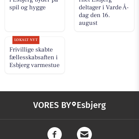
spil og hygge
deltager i Varde Å-
dag den 16.
august
LOKALT NYT
Frivillige skabte
fællesskabsaften i
Esbjerg varmestue
VORES BY
Esbjerg