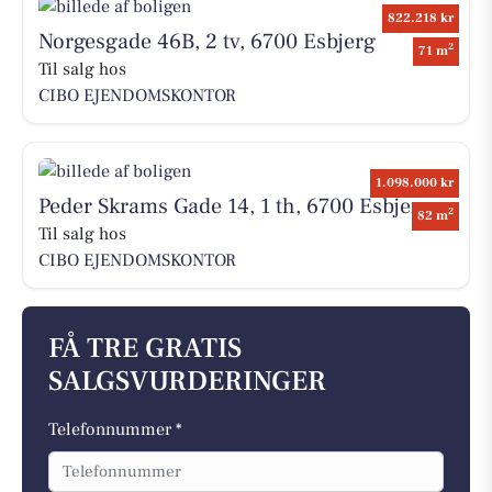
822.218 kr
Norgesgade 46B, 2 tv, 6700 Esbjerg
2
71 m
Til salg hos
CIBO EJENDOMSKONTOR
1.098.000 kr
Peder Skrams Gade 14, 1 th, 6700 Esbjerg
2
82 m
Til salg hos
CIBO EJENDOMSKONTOR
FÅ TRE GRATIS
SALGSVURDERINGER
Telefonnummer *