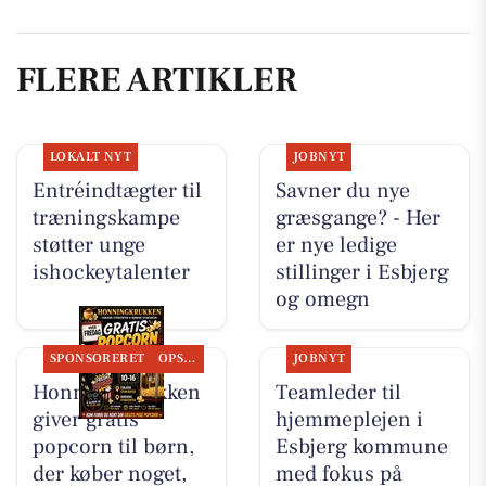
FLERE ARTIKLER
LOKALT NYT
JOBNYT
Entréindtægter til
Savner du nye
træningskampe
græsgange? - Her
støtter unge
er nye ledige
ishockeytalenter
stillinger i Esbjerg
og omegn
SPONSORERET
OPSLAGSTAVLEN
JOBNYT
Honning-krukken
Teamleder til
giver gratis
hjemmeplejen i
popcorn til børn,
Esbjerg kommune
der køber noget,
med fokus på