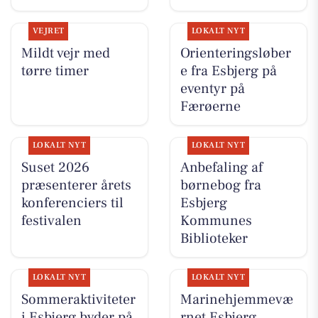
VEJRET
LOKALT NYT
Mildt vejr med
Orienteringsløber
tørre timer
e fra Esbjerg på
eventyr på
Færøerne
LOKALT NYT
LOKALT NYT
Suset 2026
Anbefaling af
præsenterer årets
børnebog fra
konferenciers til
Esbjerg
festivalen
Kommunes
Biblioteker
LOKALT NYT
LOKALT NYT
Sommeraktiviteter
Marinehjemmevæ
i Esbjerg byder på
rnet Esbjerg