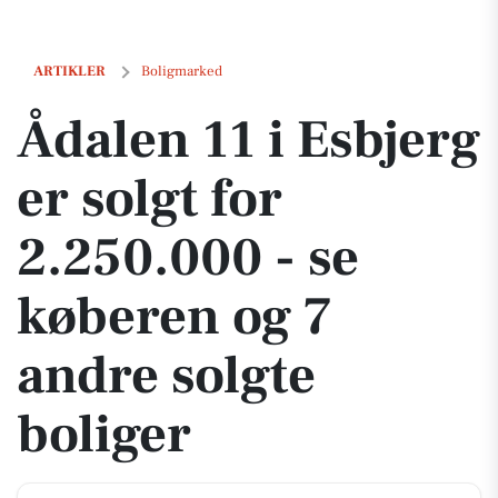
Ådalen 11 i Esbjerg er solgt for 2.250.000 - se køberen og 7 andre sol
ARTIKLER
Boligmarked
Ådalen 11 i Esbjerg
er solgt for
2.250.000 - se
køberen og 7
andre solgte
boliger