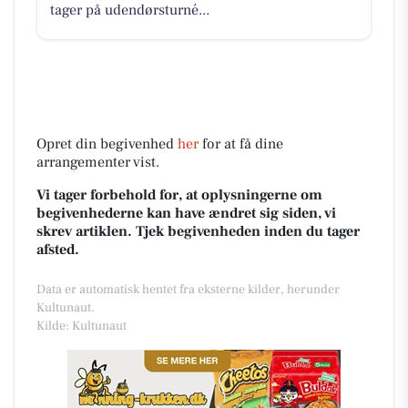
tager på udendørsturné...
Opret din begivenhed
her
for at få dine
arrangementer vist.
Vi tager forbehold for, at oplysningerne om
begivenhederne kan have ændret sig siden, vi
skrev artiklen. Tjek begivenheden inden du tager
afsted.
Data er automatisk hentet fra eksterne kilder, herunder
Kultunaut.
Kilde: Kultunaut