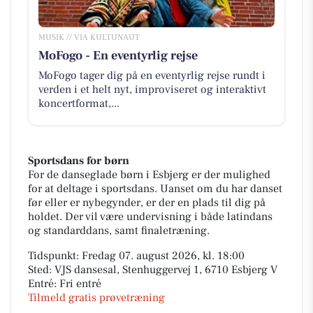
MUSIK // VIA KULTUNAUT
MoFogo - En eventyrlig rejse
MoFogo tager dig på en eventyrlig rejse rundt i
verden i et helt nyt, improviseret og interaktivt
koncertformat,...
Sportsdans for børn
For de danseglade børn i Esbjerg er der mulighed
for at deltage i sportsdans. Uanset om du har danset
før eller er nybegynder, er der en plads til dig på
holdet. Der vil være undervisning i både latindans
og standarddans, samt finaletræning.
Tidspunkt: Fredag 07. august 2026, kl. 18:00
Sted: VJS dansesal, Stenhuggervej 1, 6710 Esbjerg V
Entré: Fri entré
Tilmeld gratis prøvetræning