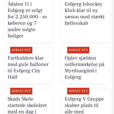
Ådalen 11 i
Esbjerg Ishockey
Esbjerg er solgt
Klub klar til ny
for 2.250.000 - se
sæson med stærkt
køberen og 7
fællesskab
andre solgte
boliger
LOKALT NYT
LOKALT NYT
Fartholdere klar
Oplev sjælden
med gule balloner
solformørkelse på
til Esbjerg City
Myrthuegård i
Half
Esbjerg
LOKALT NYT
LOKALT NYT
Skads Skole
Esbjerg V Gruppe
startede skoleåret
skaber plads til
med en dag i
alle med