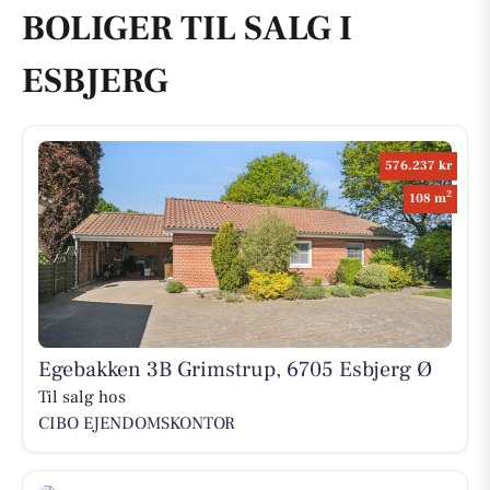
BOLIGER TIL SALG I
ESBJERG
576.237 kr
2
108 m
Egebakken 3B Grimstrup, 6705 Esbjerg Ø
Til salg hos
CIBO EJENDOMSKONTOR