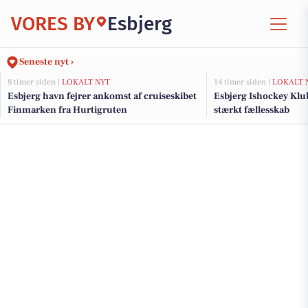
VORES BY
Esbjerg
Seneste nyt ›
8 timer siden |
LOKALT NYT
14 timer siden |
LOKALT 
Esbjerg havn fejrer ankomst af cruiseskibet
Esbjerg Ishockey Klub
Finmarken fra Hurtigruten
stærkt fællesskab