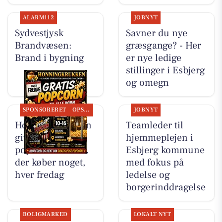
ALARM112
JOBNYT
Sydvestjysk
Savner du nye
Brandvæsen:
græsgange? - Her
Brand i bygning
er nye ledige
stillinger i Esbjerg
og omegn
SPONSORERET
OPSLAGSTAVLEN
JOBNYT
Honning-krukken
Teamleder til
giver gratis
hjemmeplejen i
popcorn til børn,
Esbjerg kommune
der køber noget,
med fokus på
hver fredag
ledelse og
borgerinddragelse
BOLIGMARKED
LOKALT NYT