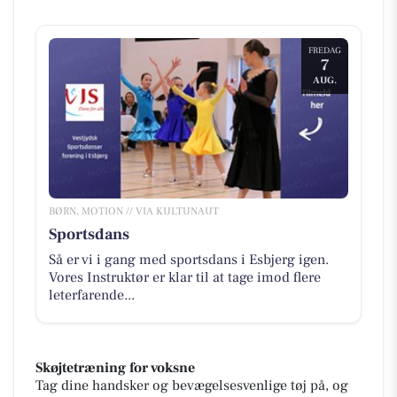
FREDAG
7
AUG.
BØRN, MOTION // VIA KULTUNAUT
Sportsdans
Så er vi i gang med sportsdans i Esbjerg igen.
Vores Instruktør er klar til at tage imod flere
leterfarende...
Skøjtetræning for voksne
Tag dine handsker og bevægelsesvenlige tøj på, og