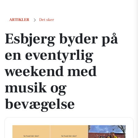
Esbjerg byder på en eventyrlig weekend med musik og bevægelse
ARTIKLER
Det sker
Esbjerg byder på
en eventyrlig
weekend med
musik og
bevægelse