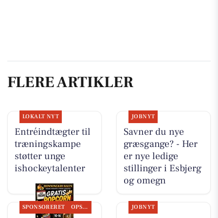
FLERE ARTIKLER
LOKALT NYT
JOBNYT
Entréindtægter til
Savner du nye
træningskampe
græsgange? - Her
støtter unge
er nye ledige
ishockeytalenter
stillinger i Esbjerg
og omegn
SPONSORERET
OPSLAGSTAVLEN
JOBNYT