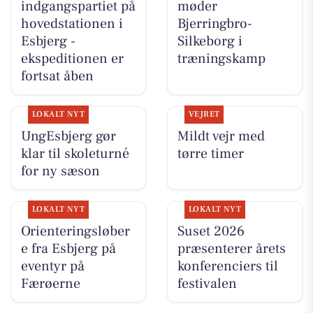
indgangspartiet på
møder
hovedstationen i
Bjerringbro-
Esbjerg -
Silkeborg i
ekspeditionen er
træningskamp
fortsat åben
LOKALT NYT
VEJRET
UngEsbjerg gør
Mildt vejr med
klar til skoleturné
tørre timer
for ny sæson
LOKALT NYT
LOKALT NYT
Orienteringsløber
Suset 2026
e fra Esbjerg på
præsenterer årets
eventyr på
konferenciers til
Færøerne
festivalen