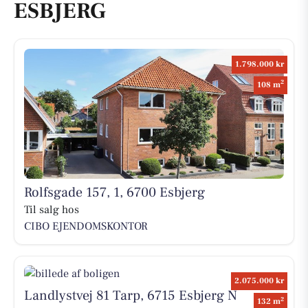
ESBJERG
1.798.000 kr
2
108 m
Rolfsgade 157, 1, 6700 Esbjerg
Til salg hos
CIBO EJENDOMSKONTOR
2.075.000 kr
Landlystvej 81 Tarp, 6715 Esbjerg N
2
132 m