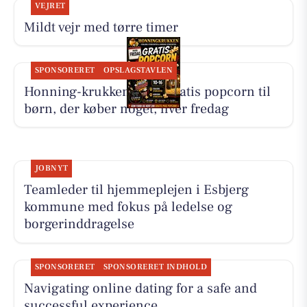
VEJRET
Mildt vejr med tørre timer
SPONSORERET
OPSLAGSTAVLEN
Honning-krukken giver gratis popcorn til
børn, der køber noget, hver fredag
JOBNYT
Teamleder til hjemmeplejen i Esbjerg
kommune med fokus på ledelse og
borgerinddragelse
SPONSORERET
SPONSORERET INDHOLD
Navigating online dating for a safe and
successful experience