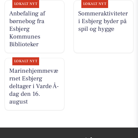
LOKALT NYT
LOKALT NYT
Anbefaling af
Sommeraktiviteter
børnebog fra
i Esbjerg byder på
Esbjerg
spil og hygge
Kommunes
Biblioteker
LOKALT NYT
Marinehjemmevæ
rnet Esbjerg
deltager i Varde Å-
dag den 16.
august