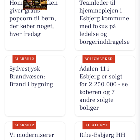
Honning-krukken
Teamleder til
giver gratis
hjemmeplejen i
popcorn til børn,
Esbjerg kommune
der køber noget,
med fokus på
hver fredag
ledelse og
borgerinddragelse
ALARM112
BOLIGMARKED
Sydvestjysk
Ådalen 11 i
Brandvæsen:
Esbjerg er solgt
Brand i bygning
for 2.250.000 - se
køberen og 7
andre solgte
boliger
ALARM112
LOKALT NYT
Vi moderniserer
Ribe-Esbjerg HH