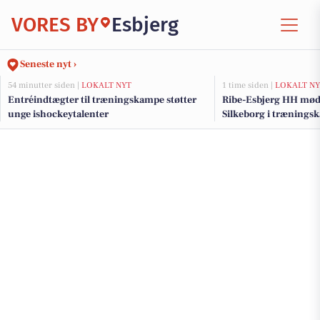
VORES BY
Esbjerg
Seneste nyt ›
54 minutter siden |
LOKALT NYT
1 time siden |
LOKALT NY
Entréindtægter til træningskampe støtter
Ribe-Esbjerg HH mød
unge ishockeytalenter
Silkeborg i trænings