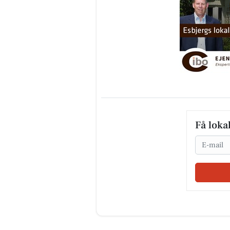
Få loka
Email