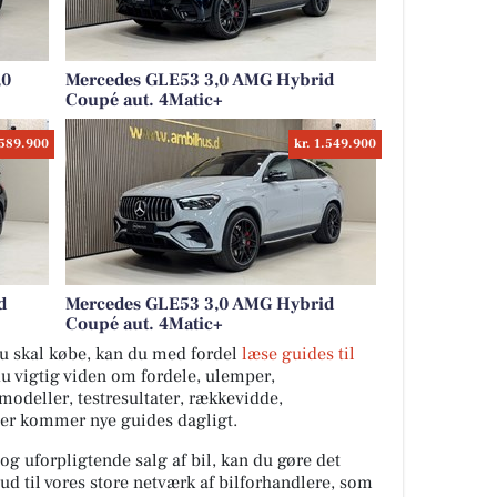
,0
Mercedes GLE53 3,0 AMG Hybrid
Coupé aut. 4Matic+
.589.900
kr. 1.549.900
d
Mercedes GLE53 3,0 AMG Hybrid
Coupé aut. 4Matic+
 du skal købe, kan du med fordel
læse guides til
du vigtig viden om fordele, ulemper,
ilmodeller, testresultater, rækkevidde,
Der kommer nye guides dagligt.
 og uforpligtende salg af bil, kan du gøre det
ud til vores store netværk af bilforhandlere, som