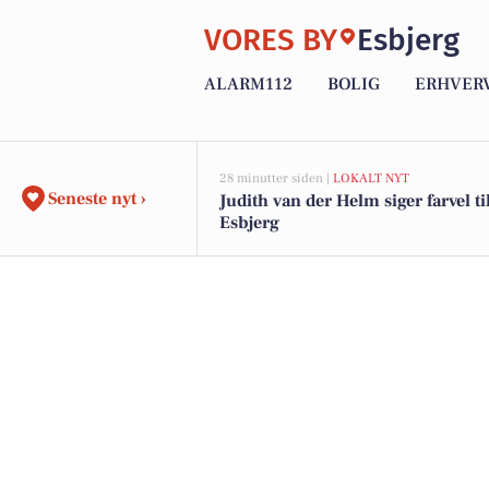
VORES BY
Esbjerg
ALARM112
BOLIG
ERHVER
28 minutter siden |
LOKALT NYT
Seneste nyt ›
Judith van der Helm siger farvel t
Esbjerg