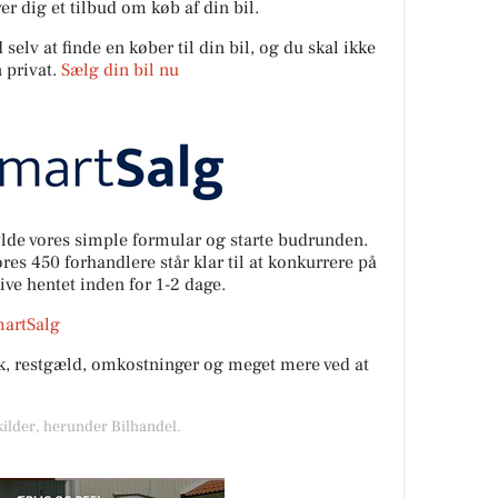
er dig et tilbud om køb af din bil.
elv at finde en køber til din bil, og du skal ikke
 privat.
Sælg din bil nu
fylde vores simple formular og starte budrunden.
es 450 forhandlere står klar til at konkurrere på
live hentet inden for 1-2 dage.
martSalg
rik, restgæld, omkostninger og meget mere ved at
kilder, herunder Bilhandel.