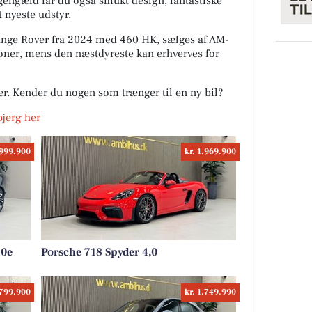
gengæld får du også smukt design, fantastiske
 nyeste udstyr.
ange Rover fra 2024 med 460 HK, sælges af AM-
roner, mens den næstdyreste kan erhverves for
ler. Kender du nogen som trænger til en ny bil?
sbjerg her
.999.900
kr. 1.969.900
60e
Porsche 718 Spyder 4,0
.799.900
kr. 1.749.990