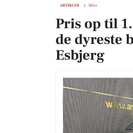
Pris op til 1.999.900 kr! Se de dyreste bi
ARTIKLER
Biler
Pris op til 
de dyreste bi
Esbjerg