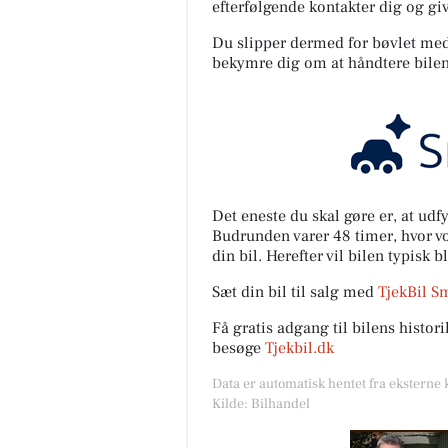
efterfølgende kontakter dig og giv
Du slipper dermed for bøvlet med s
bekymre dig om at håndtere bilen
Det eneste du skal gøre er, at ud
Budrunden varer 48 timer, hvor vor
din bil. Herefter vil bilen typisk b
Sæt din bil til salg med
TjekBil S
Få gratis adgang til bilens histo
besøge
Tjekbil.dk
Data er automatisk hentet fra eksterne 
Kilde: Bilhandel