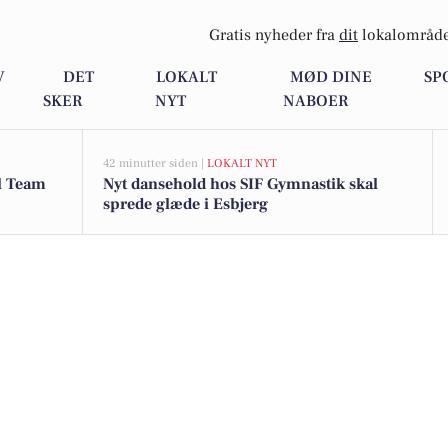
Gratis nyheder fra
dit
lokalområde
V
DET
LOKALT
MØD DINE
SP
SKER
NYT
NABOER
42 minutter siden |
LOKALT NYT
il Team
Nyt dansehold hos SIF Gymnastik skal
sprede glæde i Esbjerg