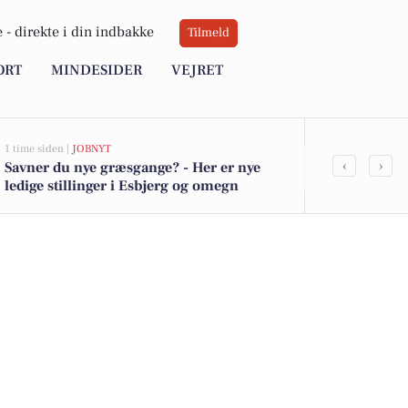
 -
direkte i din indbakke
Tilmeld
ORT
MINDESIDER
VEJRET
1 time siden |
JOBNYT
4 timer siden |
J
‹
›
Savner du nye græsgange? - Her er nye
Teamleder ti
ledige stillinger i Esbjerg og omegn
kommune med
borgerinddr