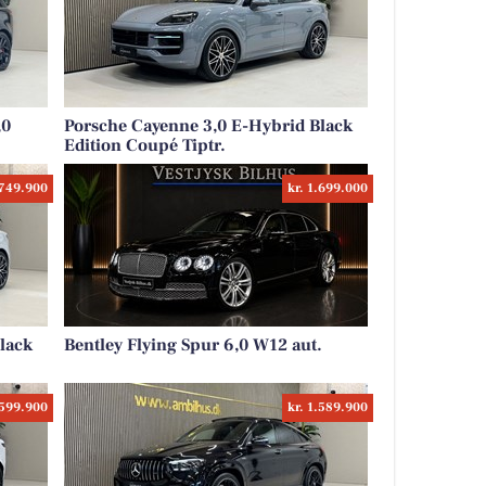
,0
Porsche Cayenne 3,0 E-Hybrid Black
Edition Coupé Tiptr.
.749.900
kr. 1.699.000
lack
Bentley Flying Spur 6,0 W12 aut.
.599.900
kr. 1.589.900