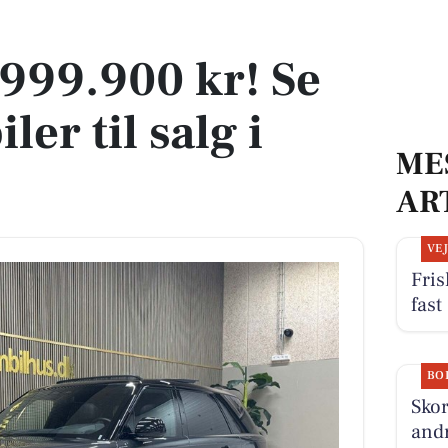
ler til salg i Esbjerg
1.999.900 kr! Se
ler til salg i
ME
AR
VE
Fris
fast
BO
Skor
andr