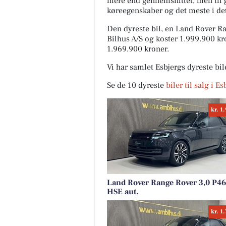
mere end gennemsnittet, men til 
køreegenskaber og det meste i det
Den dyreste bil, en Land Rover R
Bilhus A/S og koster 1.999.900 k
1.969.900 kroner.
Vi har samlet Esbjergs dyreste bi
Se de 10 dyreste
biler til salg i E
kr. 1
Land Rover Range Rover 3,0 P4
HSE aut.
kr. 1